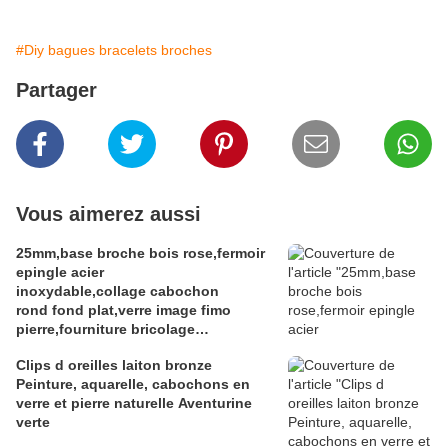
#Diy bagues bracelets broches
Partager
Vous aimerez aussi
25mm,base broche bois rose,fermoir
epingle acier
inoxydable,collage cabochon
rond fond plat,verre image fimo
pierre,fourniture bricolage
mercerie,diy bijou shabby,gothique
Clips d oreilles laiton bronze
vintage retro,baroque punk
Peinture, aquarelle, cabochons en
kawaii,boho bobo victorien,mode
verre et pierre naturelle Aventurine
fashion edouardien,art nouveau art
verte
deco,