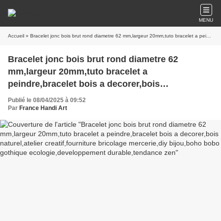
MENU
Accueil
» Bracelet jonc bois brut rond diametre 62 mm,largeur 20mm,tuto bracelet a peindre,bracelet bois a decorer,bois naturel,atelier creatif,fourniture bricolage mercerie,diy bijou,boho bobo gothique ecologie,developpement durable,tendance zen
Bracelet jonc bois brut rond diametre 62
mm,largeur 20mm,tuto bracelet a
peindre,bracelet bois a decorer,bois
naturel,atelier creatif,fourniture bricolage
Publié le 08/04/2025 à 09:52
mercerie,diy bijou,boho bobo gothique
Par
France Handi Art
ecologie,developpement durable,tendance zen