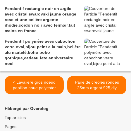
Pendentif rectangle noir en argile
avec cristal swarovski jaune orange
rose et une belière argente
rhodie,cordon noir avec fermoir,fait
mains en france
Pendentif polymère avec cabochon
verre oval,bijou peint a la main,belière
alu martelé,boho bobo
gothique,cadeau fete anniversaire
noel
< Lavalière gros noeud
Paire de creoles rondes
papillon noue polyester
25mm argent 925,diy
12x17cm,rouge blanc
boucle oreille
noir,fait mains,accessoire
percée,fermoir,fourniture
costumes chemises,cravate
bricolage mercerie,diy bijou
Hébergé par Overblog
ceremonie soiree fille
gothique
femme unisex,tour de col
boheme,hippie,boho
Top articles
ajustable,uniforme ecole
bobo,punk,baroque
Pages
travail
rococo,ceremonie mariage