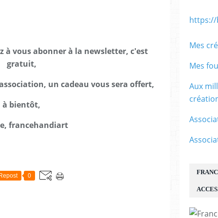
https:/
Mes cré
ez à vous abonner à la newsletter, c'est
gratuit,
Mes fou
association, un cadeau vous sera offert,
Aux mil
créati
à bientôt,
Associa
le, francehandiart
Associa
E
FRANC
Repost
0
ACCES