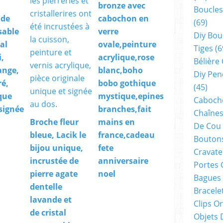
bronze avec
Boucles
 de
cabochon en
(69)
sable
verre
Diy Bou
tal
ovale,peinture
Tiges
(6
,
acrylique,rose
Bélière
ange,
blanc,boho
Diy Pen
ré,
bobo gothique
(45)
que
mystique,epines
Cabocho
 signée
branches,fait
Chaînes
Broche fleur
mains en
De Cou
bleue, Lacik le
france,cadeau
Boutons
bijou unique,
fete
Cravate
incrustée de
anniversaire
Portes 
pierre agate
noel
Bagues
dentelle
Bracele
lavande et
Clips O
de cristal
Objets 