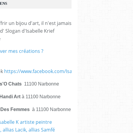
IENS
frir un bijou d'art, il n'est jamais 
d' Slogan d'Isabelle Krief 
e
ver mes créations ?
ok
https://www.facebook.com/IsabelleKrief.ArtistePeintre/
is'O Chats
11100 Narbonne
Handi Art
à 11100 Narbonne
e Des Femmes
à 11100 Narbonne
sabelle K artiste peintre
 allias Lacik, allias Samfé