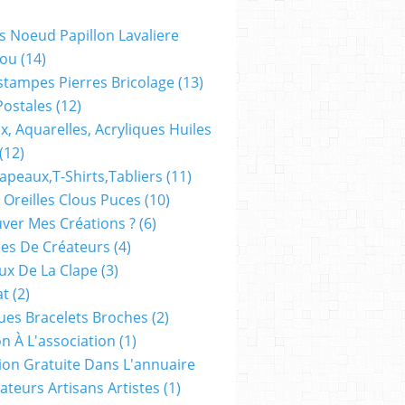
s Noeud Papillon Lavaliere
ou
(14)
stampes Pierres Bricolage
(13)
Postales
(12)
x, Aquarelles, Acryliques Huiles
(12)
apeaux,t-Shirts,tabliers
(11)
 Oreilles Clous Puces
(10)
ver Mes Créations ?
(6)
es De Créateurs
(4)
oux De La Clape
(3)
at
(2)
ues Bracelets Broches
(2)
n À L'association
(1)
tion Gratuite Dans L'annuaire
ateurs Artisans Artistes
(1)