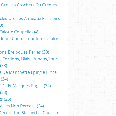
 Oreilles Crochets Ou Creoles
cles Oreilles Anneaux Fermoirs
9)
 Calotte Coupelle
(48)
dentif Connecteur Intercalaire
ns Breloques Perles
(39)
, Cordons, Biais, Rubans,tours
(38)
 De Manchette Épingle Pince
(34)
Clés Et Marques Pages
(34)
(33)
ts
(26)
reilles Non Percees
(24)
Décoration Statuettes Coussins