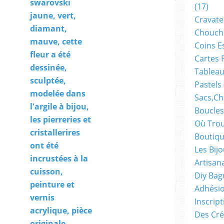
swarovski
(17)
jaune, vert,
Cravate
diamant,
Chouch
mauve, cette
Coins E
fleur a été
Cartes 
dessinée,
Tableau
sculptée,
Pastels
modelée dans
Sacs,ch
l'argile à bijou,
Boucles
les pierreries et
Où Trou
cristallerires
Boutiqu
ont été
Les Bij
incrustées à la
Artisan
cuisson,
Diy Bag
peinture et
Adhésio
vernis
Inscrip
acrylique, pièce
Des Cré
originale