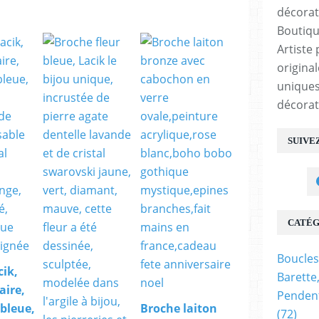
Boutiqu
Artiste 
origina
uniques
décorat
SUIVE
CATÉG
Boucles
cik,
Barette
aire,
Pendent
,bleue,
Broche laiton
(72)