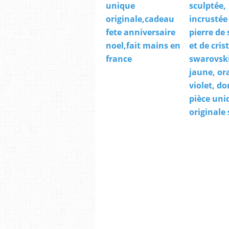
unique
sculptée,
originale,cadeau
incrustée
fete anniversaire
pierre de 
noel,fait mains en
et de cris
france
swarovski
jaune, or
violet, do
pièce uni
originale