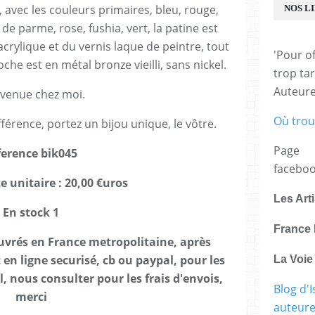
, avec les couleurs primaires, bleu, rouge,
NOS L
 de parme, rose, fushia, vert, la patine est
 acrylique et du vernis laque de peintre, tout
'Pour of
oche est en métal bronze vieilli, sans nickel.
trop tar
Auteur
venue chez moi.
Où trou
fférence, portez un bijou unique, le vôtre.
Page
ference bik045
facebo
e unitaire : 20,00 €uros
Les Art
En stock 1
France 
ouvrés en France metropolitaine, après
en ligne securisé, cb ou paypal, pour les
La Voi
 nous consulter pour les frais d'envois,
Blog d'I
merci
auteure,