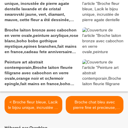
unique, incrustée de pierre agate
dentelle lavande et de cristal
swarovski jaune, vert, diamant,
mauve, cette fleur a été dessinée,
sculptée, modelée dans l'argile à
Broche laiton bronze avec cabochon
bijou, les pierreries et cristallerires
en verre ovale,peinture acrylique,rose
ont été incrustées à la cuisson,
blanc,boho bobo gothique
peinture et vernis acrylique, pièce
mystique,epines branches,fait mains
originale unique et signée au dos.
en france,cadeau fete anniversaire
noel
Peinture art abstrait
contemporain,Broche laiton fleurie
filigrane avec cabochon en verre
ovale,orange noir et or,fermoir
epingle,fait mains en france,boho
bobo gothique art nouveau,cadeau
fete anniversaire noel
< Broche fleur bleue, Lacik
Broche chat bleu avec
le bijou unique, incrustée de
pierre fine et precieuse,
pierre agate dentelle
corail rouge et cristal
lavande et de cristal
swarovski,creation unique
swarovski jaune, vert,
originale,cadeau fete
Hébergé par Overblog