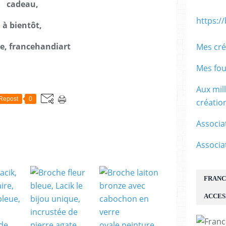
cadeau,
https:/
à bientôt,
le, francehandiart
Mes cré
Mes fou
E
Aux mil
Repost
0
créati
Associa
Associa
FRANC
ACCES