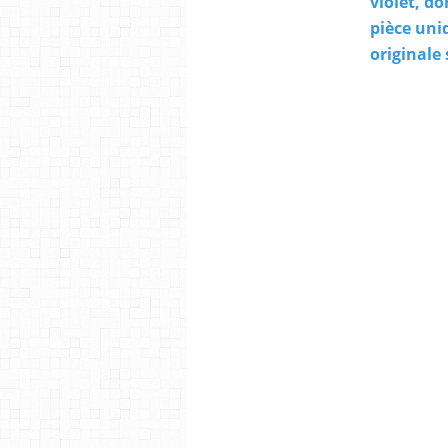
violet, do
pièce uni
originale