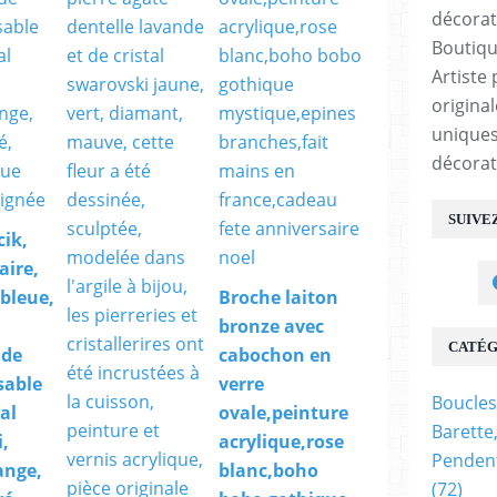
Boutiqu
Artiste 
origina
uniques
décorat
SUIVE
cik,
aire,
,bleue,
Broche laiton
bronze avec
CATÉG
 de
cabochon en
sable
verre
Boucles
tal
ovale,peinture
Barette
,
acrylique,rose
Pendent
ange,
blanc,boho
(72)