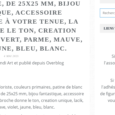
, DE 25X25 MM, BIJOU
QUE, ACCESSOIRE
E À VOTRE TENUE, LA
LIENS
E LE TON, CREATION
 VERT, PARME, MAUVE,
UNE, BLEU, BLANC.
S
4 MAI 2025
ndi Art et publié depuis Overblog
l'ass
Si
l'adhés
de figu
vous