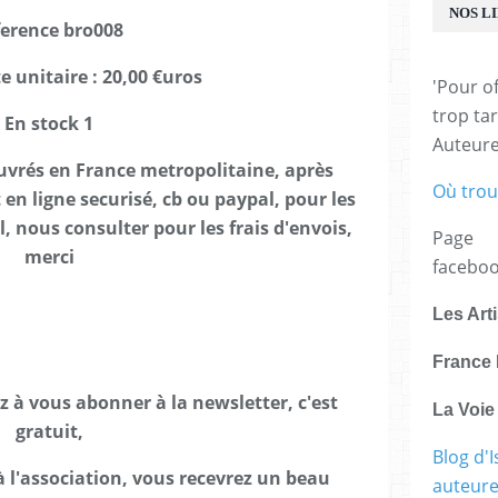
NOS L
ference bro008
e unitaire : 20,00 €uros
'Pour of
trop tar
En stock 1
Auteur
ouvrés en France metropolitaine, après
Où trou
en ligne securisé, cb ou paypal, pour les
 nous consulter pour les frais d'envois,
Page
merci
facebo
Les Art
France 
ez à vous abonner à la newsletter, c'est
La Voi
gratuit,
Blog d'I
 l'association, vous recevrez un beau
auteure,