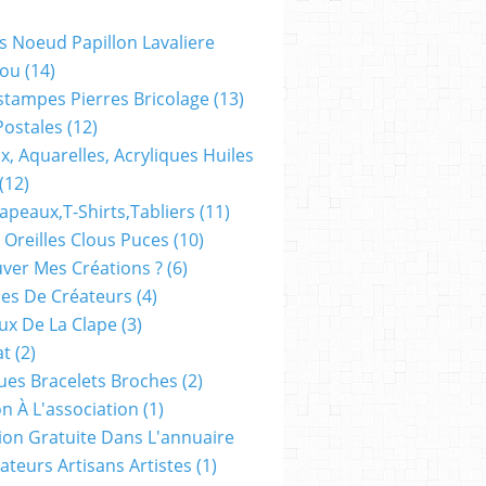
s Noeud Papillon Lavaliere
ou
(14)
stampes Pierres Bricolage
(13)
Postales
(12)
x, Aquarelles, Acryliques Huiles
(12)
apeaux,t-Shirts,tabliers
(11)
 Oreilles Clous Puces
(10)
ver Mes Créations ?
(6)
es De Créateurs
(4)
oux De La Clape
(3)
at
(2)
ues Bracelets Broches
(2)
n À L'association
(1)
tion Gratuite Dans L'annuaire
ateurs Artisans Artistes
(1)