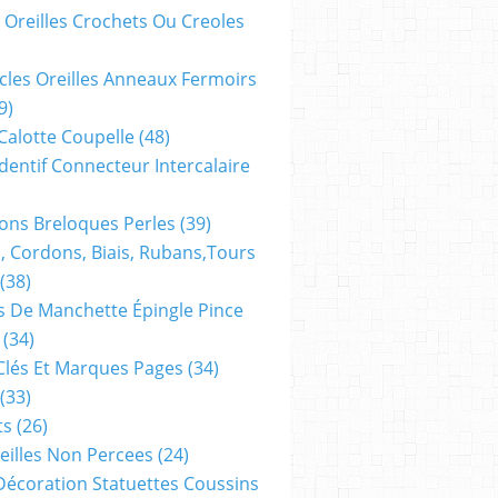
 Oreilles Crochets Ou Creoles
cles Oreilles Anneaux Fermoirs
9)
 Calotte Coupelle
(48)
dentif Connecteur Intercalaire
ns Breloques Perles
(39)
, Cordons, Biais, Rubans,tours
(38)
 De Manchette Épingle Pince
(34)
Clés Et Marques Pages
(34)
(33)
ts
(26)
reilles Non Percees
(24)
Décoration Statuettes Coussins