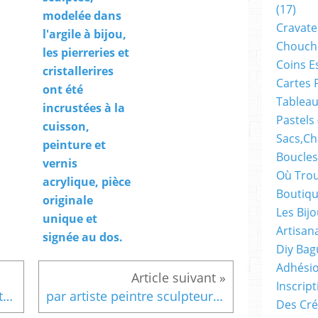
(17)
modelée dans
Cravate
l'argile à bijou,
Chouch
les pierreries et
Coins E
cristallerires
Cartes 
ont été
Tableau
incrustées à la
Pastels
cuisson,
Sacs,ch
peinture et
Boucles
vernis
Où Trou
acrylique, pièce
Boutiqu
originale
Les Bij
unique et
Artisan
signée au dos.
Diy Bag
Adhésio
Inscrip
sculptée,peinte,signée,artiste,broche,rectangle,rose,incrustee de turquoise,cristal swarovski jaune,orange,peridot,aquamarine,fermoir epingle,lacik
par artiste peintre sculpteure,broche rectangle ceramique incrustée de pierre de lune cornaline corail et cristal autrichien,fermoir epingle,cadeau fete noel anniversaire,fait mains en france,rouge vert violet marron bleu
Des Cré