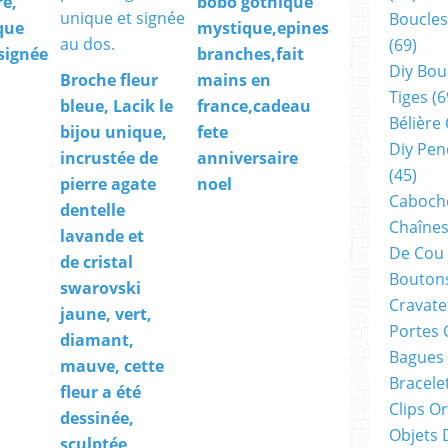
ré,
bobo gothique
Boucles
que
mystique,epines
(69)
 signée
branches,fait
Diy Bou
Broche fleur
mains en
Tiges
(6
bleue, Lacik le
france,cadeau
Bélière
bijou unique,
fete
Diy Pen
incrustée de
anniversaire
(45)
pierre agate
noel
Cabocho
dentelle
Chaînes
lavande et
De Cou
de cristal
Boutons
swarovski
Cravate
jaune, vert,
Portes 
diamant,
Bagues
mauve, cette
Bracele
fleur a été
Clips O
dessinée,
Objets 
sculptée,