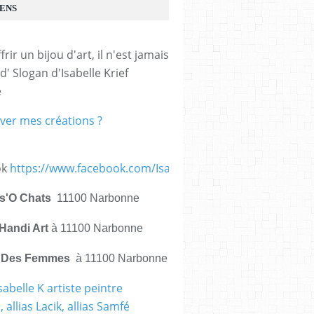
IENS
frir un bijou d'art, il n'est jamais 
d' Slogan d'Isabelle Krief 
e
ver mes créations ?
ok
https://www.facebook.com/IsabelleKrief.ArtistePeintre/
is'O Chats
11100 Narbonne
Handi Art
à 11100 Narbonne
e Des Femmes
à 11100 Narbonne
sabelle K artiste peintre
 allias Lacik, allias Samfé