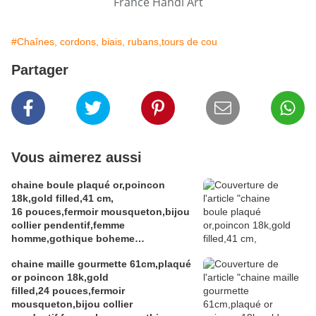
France Handi Art
#Chaînes, cordons, biais, rubans,tours de cou
Partager
Vous aimerez aussi
chaine boule plaqué or,poincon
18k,gold filled,41 cm,
16 pouces,fermoir mousqueton,bijou
collier pendentif,femme
homme,gothique boheme
hippie,punk edouardien
chaine maille gourmette 61cm,plaqué
victorien,kawaii,cadeau fete
or poincon 18k,gold
ceremonie,anniversaire retraite
filled,24 pouces,fermoir
noel,st valentin mariage,amour amitié
mousqueton,bijou collier