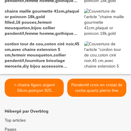
pendentif,femme homme,gothique
boheme hippie,punk edouardien
chaine maille gourmette 41cm,plaqué
victorien,kawa
or poincon 18k,gold
filled,16 pouces,fermoir
mousqueton,bijou collier
pendentif,femme homme,gothique
boheme hippie,punk edouardien
cordon tour de cou,coton ciré noir,45
victorien,kawaii,cadeau fete
cm,avec chaine extension 5
ceremonie,anniversaire retraite
cm,fermoir mousqueton,collier
noel,st valentin mariage,amour amitié
pendentif,fourniture bricolage
mercerie,diy bijou accessoire
décoration,scrapbooking,gothique
vintage retro,baroque punk
kawaii,boheme victorien
< chaine figaro argent
Pendentif croix en cristal de
edouardien,ateliers du fait mains
56cm,poinçon 925
roche,quartz pierre fine
sterling,22 pouces,fermoir
precieuse
mousqueton,bijou collier
transparente,beliere en
pendentif,femme
acier,fait mains en
Hébergé par Overblog
homme,gothique boheme
france,cadeau fete
hippie,punk edouardien
anniversaire noel,femme
Top articles
victorien,kawaii,cadeau fete
homme unisex,lithotherapie
Pages
ceremonie,anniversaire
chakra energie,meditation