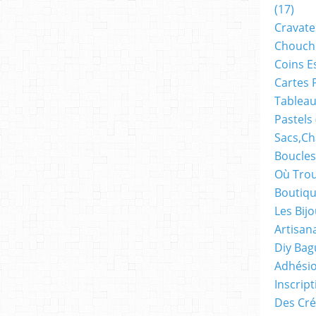
(17)
Cravate
Chouch
Coins E
Cartes 
Tableau
Pastels
Sacs,ch
Boucles
Où Trou
Boutiqu
Les Bij
Artisan
Diy Bag
Adhésio
Inscrip
Des Cré