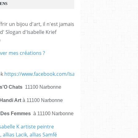
IENS
frir un bijou d'art, il n'est jamais 
d' Slogan d'Isabelle Krief 
e
ver mes créations ?
ok
https://www.facebook.com/IsabelleKrief.ArtistePeintre/
is'O Chats
11100 Narbonne
Handi Art
à 11100 Narbonne
e Des Femmes
à 11100 Narbonne
sabelle K artiste peintre
 allias Lacik, allias Samfé