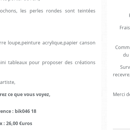
abochons, les perles rondes sont teintées
Frais
erre loupe,peinture acrylique,papier canson
Comman
du 
mini tableaux pour proposer des créations
Surv
recevre
artiste,
rez ce que vous voyez,
Merci de
rence : bik046 18
x : 26,00 €uros