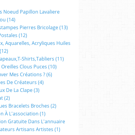
s Noeud Papillon Lavaliere
ou
(14)
stampes Pierres Bricolage
(13)
Postales
(12)
x, Aquarelles, Acryliques Huiles
(12)
apeaux,t-Shirts,tabliers
(11)
 Oreilles Clous Puces
(10)
ver Mes Créations ?
(6)
es De Créateurs
(4)
oux De La Clape
(3)
at
(2)
ues Bracelets Broches
(2)
n À L'association
(1)
tion Gratuite Dans L'annuaire
ateurs Artisans Artistes
(1)