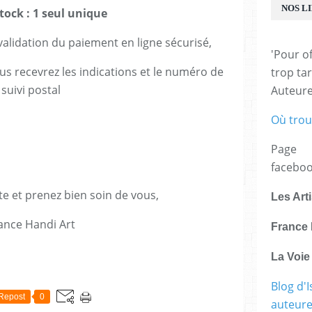
NOS L
tock : 1 seul unique
lidation du paiement en ligne sécurisé,
'Pour of
us recevrez les indications et le numéro de
trop tar
suivi postal
Auteur
Où trou
Page
facebo
te et prenez bien soin de vous,
Les Art
ance Handi Art
France 
La Voi
E
Blog d'I
Repost
0
auteure,