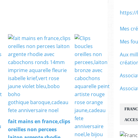
https:/
Mes cré
Mes fou
Aux mil
créati
Associa
Associa
FRANC
ACCES
fait mains en france,clips
oreilles non percees
laiton argente rhodie