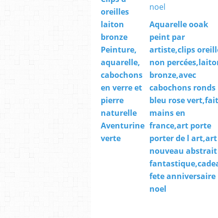
oreilles
laiton
Aquarelle ooak
bronze
peint par
Peinture,
artiste,clips oreil
aquarelle,
non percées,laito
cabochons
bronze,avec
en verre et
cabochons ronds
pierre
bleu rose vert,fai
naturelle
mains en
Aventurine
france,art porte
verte
porter de l art,art
nouveau abstrait
fantastique,cade
fete anniversaire
noel