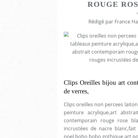
ROUGE ROS
Rédigé par France Ha
Clips Oreilles bijou art co
de verres,
Clips oreilles non percees laito
peinture acrylique,art abstrai
contemporain rouge rose bla
incrustées de nacre blanc,fait
noel,boho bobo gothique,art por