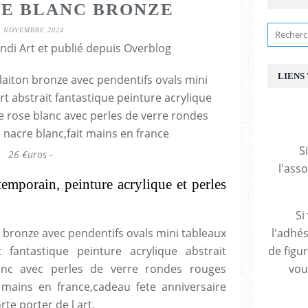
E BLANC BRONZE
9 NOVEMBRE 2024
ndi Art et publié depuis Overblog
LIENS
S
26 €uros -
l'ass
ntemporain,
peinture acrylique et perles
Si
n bronze avec pendentifs ovals mini tableaux
l'adhés
t fantastique peinture acrylique abstrait
de figu
nc avec perles de verre rondes rouges
vous
 mains en france,cadeau fete anniversaire
te porter de l art,