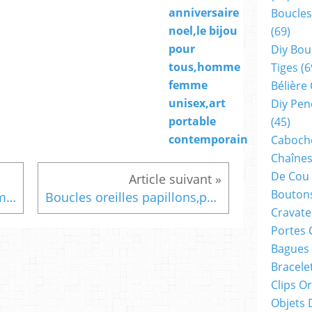
anniversaire
Boucles
noel,le bijou
(69)
pour
Diy Bou
tous,homme
Tiges
(6
femme
Bélière
unisex,art
Diy Pen
portable
(45)
contemporain
Cabocho
Chaînes
De Cou
Boutons
Peints par artiste,boutons manchette carrés bronze,art nouveau abstrait fantastique,bleu gris marron noir or,fait mains en france,boheme gothique,accessoire homme unisexe
Boucles oreilles papillons,perles magiques roses,cabochons verre ronds noir blanc,peinture art abstrait fantastique contemporain,cadeau fete anniversaire noel
Cravate
Portes 
Bagues
Bracele
Clips O
Objets 