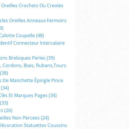
 Oreilles Crochets Ou Creoles
cles Oreilles Anneaux Fermoirs
9)
 Calotte Coupelle
(48)
dentif Connecteur Intercalaire
ns Breloques Perles
(39)
, Cordons, Biais, Rubans,tours
(38)
 De Manchette Épingle Pince
(34)
Clés Et Marques Pages
(34)
(33)
ts
(26)
reilles Non Percees
(24)
Décoration Statuettes Coussins