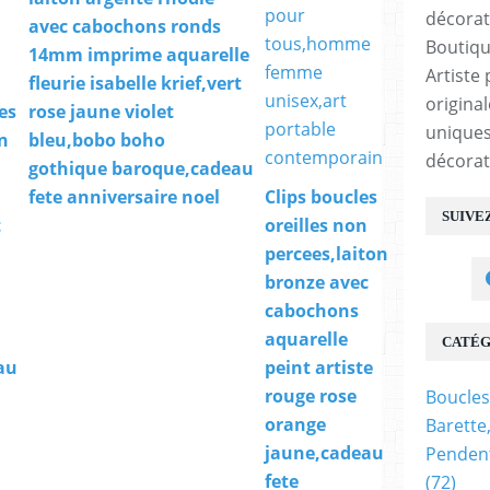
avec cabochons ronds
Boutiqu
14mm imprime aquarelle
Artiste 
fleurie isabelle krief,vert
origina
les
rose jaune violet
uniques
n
bleu,bobo boho
décorat
gothique baroque,cadeau
fete anniversaire noel
Clips boucles
SUIVE
t
oreilles non
percees,laiton
bronze avec
cabochons
aquarelle
CATÉG
au
peint artiste
rouge rose
Boucles
orange
Barette
jaune,cadeau
Pendent
fete
(72)