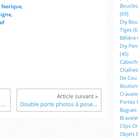
Boucles
 feerique,
(69)
signe,
Diy Bou
ef
Tiges
(6
Bélière
Diy Pen
(45)
Cabocho
Chaînes
De Cou
Boutons
Cravate
Portes 
bijou fantastique, peint par artiste coloriste, broche peinte, mini tableau peint directement sur le bijou, blanc, rouge, brun, bleu, un fondu vert, jaune, rose vieilli, , orange, forme carrée 25x25mm, encadrement argenté,accessoire indispensable pour décorer un chapeau, un foulard, un vêtement, un pantalon, un sac, un snood, une écharpe, un châle
Double porte photos à poser,bateau en bois bleu 23x11cm-objet-decoration-cadeau-fete-anniversaire-noel-femme-homme-enfant-unisex
Bagues
Bracele
Clips O
Objets 