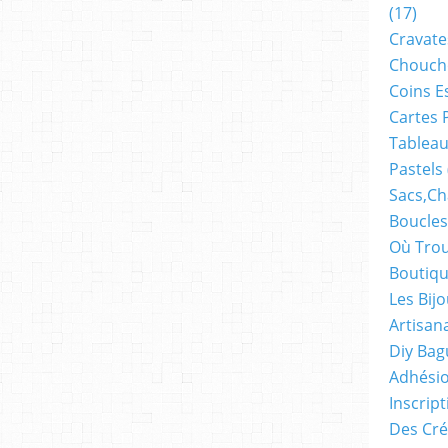
(17)
Cravate
Chouch
Coins E
Cartes 
Tableau
Pastels
Sacs,ch
Boucles
Où Trou
Boutiqu
Les Bij
Artisan
Diy Bag
Adhésio
Inscrip
Des Cré