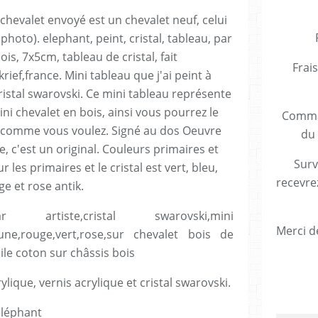
Frais
Comman
du 
Surv
recevre
artiste,cristal swarovski,mini
Merci de
aune,rouge,vert,rose,sur chevalet bois de
ile coton sur châssis bois
rylique, vernis acrylique et cristal swarovski.
éléphant