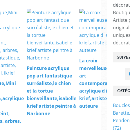
Boutiqu
Artiste 
origina
uniques
décorat
SUIVE
La croix
Peinture acrylique
merveilleuse,tableau
pop art fantastique
art
ue,Mini
surréaliste,le chien
contemporain,peintu
et la tortue
acrylique d isabelle
CATÉG
,acrylique
bienveillante,isabelle
krief,artiste peintre
Boucles
krief artiste peintre à
auteure
Barette
eint,
Narbonne
Pendent
es, arbres,
(72)