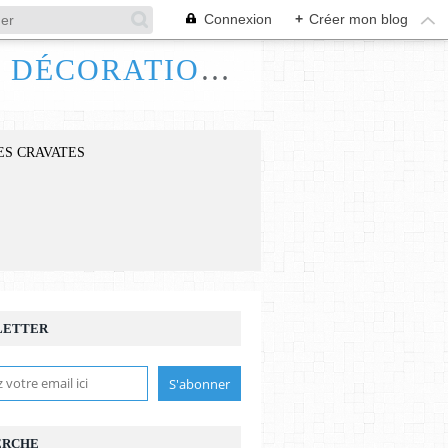
Connexion
+
Créer mon blog
FRANCE HANDI ART, BIJOUX ACCESSOIRES DÉCORATIONS
ES CRAVATES
LETTER
E,VERT,ROSE,SUR
ERCHE