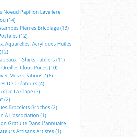
s Noeud Papillon Lavaliere
ou
(14)
stampes Pierres Bricolage
(13)
Postales
(12)
x, Aquarelles, Acryliques Huiles
(12)
apeaux,t-Shirts,tabliers
(11)
 Oreilles Clous Puces
(10)
ver Mes Créations ?
(6)
es De Créateurs
(4)
oux De La Clape
(3)
at
(2)
ues Bracelets Broches
(2)
n À L'association
(1)
tion Gratuite Dans L'annuaire
ateurs Artisans Artistes
(1)