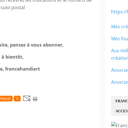
us recevrez les indications et le numéro de
suivi postal
https:/
Mes cré
Mes fou
isite, pensez à vous abonner,
Aux mil
à bientôt,
créati
le, francehandiart
Associa
Associa
E
Repost
0
FRANC
ACCES