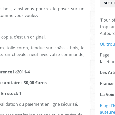
NOS L
n bois, ainsi vous pourrez le poser sur un
 comme vous voulez.
'Pour of
trop tar
Auteur
copie, c'est un original.
Où trou
, toile coton, tendue sur châssis bois, le
vrez un chevalet neuf avec votre commande,
Page
facebo
erence ik2011-4
Les Art
e unitaire : 30,00 €uros
France 
En stock 1
La Voi
lidation du paiement en ligne sécurisé,
Blog d'I
auteure,