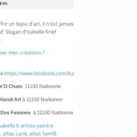
IENS
frir un bijou d'art, il n'est jamais 
d' Slogan d'Isabelle Krief 
e
ver mes créations ?
ok
https://www.facebook.com/IsabelleKrief.ArtistePeintre/
is'O Chats
11100 Narbonne
Handi Art
à 11100 Narbonne
e Des Femmes
à 11100 Narbonne
sabelle K artiste peintre
 allias Lacik, allias Samfé