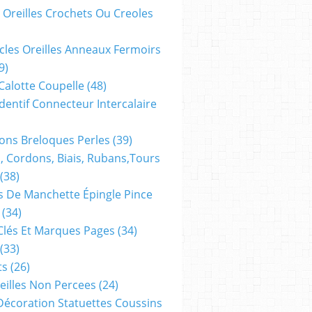
 Oreilles Crochets Ou Creoles
cles Oreilles Anneaux Fermoirs
9)
 Calotte Coupelle
(48)
dentif Connecteur Intercalaire
ns Breloques Perles
(39)
, Cordons, Biais, Rubans,tours
(38)
 De Manchette Épingle Pince
(34)
Clés Et Marques Pages
(34)
(33)
ts
(26)
reilles Non Percees
(24)
Décoration Statuettes Coussins