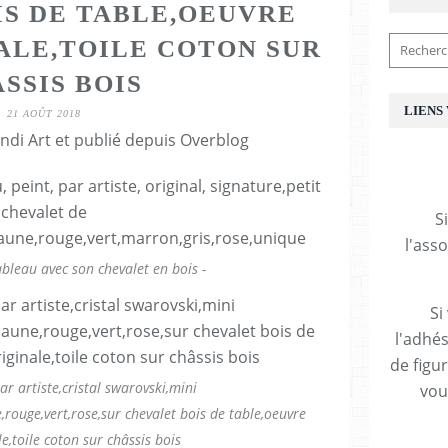
IS DE TABLE,OEUVRE
ALE,TOILE COTON SUR
SSIS BOIS
LIENS
21 AOÛT 2018
ndi Art et publié depuis Overblog
S
l'ass
ableau avec son chevalet en bois -
Si
l'adhés
de figu
ar artiste,cristal swarovski,mini
vous
,rouge,vert,rose,sur chevalet bois de table,oeuvre
e,toile coton sur châssis bois