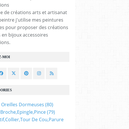
e de créations arts et artisanat
peintre j'utilise mes peintures
les pour proposer des créations
 en bijoux accessoires
ions.
Z-MOI
re
ORIES
 Oreilles Dormeuses
(80)
,broche,epingle,pince
(79)
if,collier,tour De Cou,parure