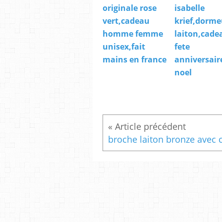
originale rose
isabelle
vert,cadeau
krief,dorme
homme femme
laiton,cade
unisex,fait
fete
mains en france
anniversair
noel