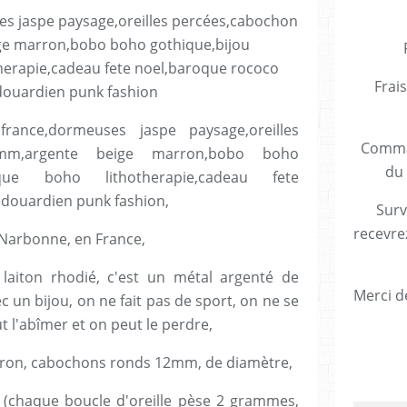
Frais
ance,dormeuses jaspe paysage,oreilles
Comman
mm,argente beige marron,bobo boho
du 
ique boho lithotherapie,cadeau fete
edouardien punk fashion,
Surv
recevre
 de Narbonne, en France,
 laiton rhodié, c'est un métal argenté de
Merci de
c un bijou, on ne fait pas de sport, on ne se
t l'abîmer et on peut le perdre,
arron, cabochons ronds 12mm, de diamètre,
 (chaque boucle d'oreille pèse 2 grammes,