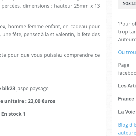
NOS L
les percées, dimensions : hauteur 25mm x 13
'Pour of
isex, homme femme enfant, en cadeau pour
trop tar
une fête, pensez à la st valentin, la fete des
Auteur
Où trou
note pour que vous puissiez comprendre ce
Page
facebo
Les Art
e bik23
jaspe paysage
France 
e unitaire : 23,00 €uros
La Voi
En stock 1
Blog d'I
auteure,