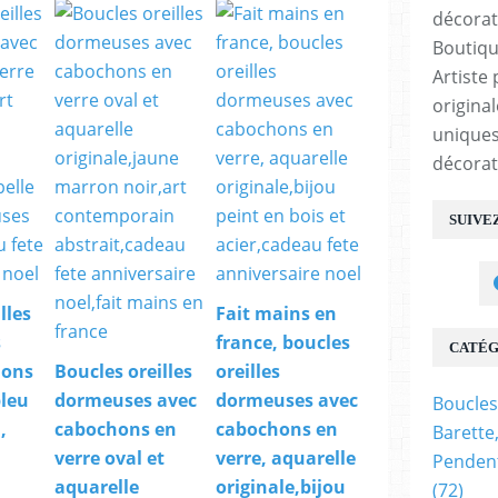
Boutiqu
Artiste 
origina
uniques
décorat
SUIVE
lles
Fait mains en
s
france, boucles
CATÉG
hons
Boucles oreilles
oreilles
bleu
dormeuses avec
dormeuses avec
Boucles
,
cabochons en
cabochons en
Barette
verre oval et
verre, aquarelle
Pendent
aquarelle
originale,bijou
(72)