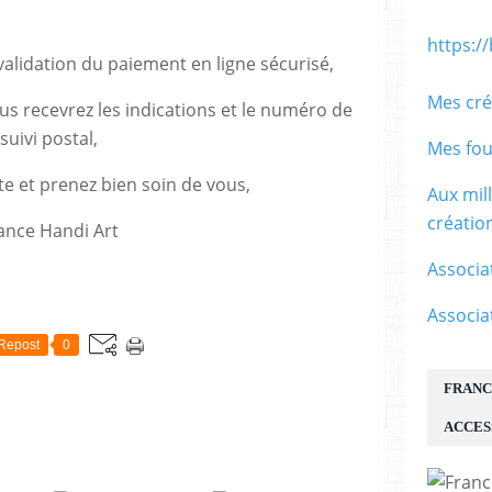
https:/
lidation du paiement en ligne sécurisé,
Mes cré
us recevrez les indications et le numéro de
suivi postal,
Mes fou
te et prenez bien soin de vous,
Aux mil
créati
ance Handi Art
Associa
E
Associa
Repost
0
FRANC
ACCES