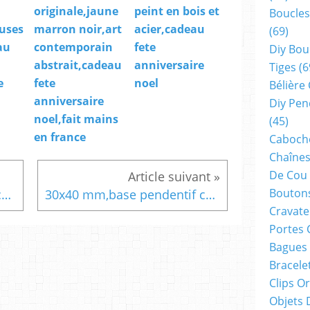
originale,jaune
peint en bois et
Boucles
uses
marron noir,art
acier,cadeau
(69)
au
contemporain
fete
Diy Bou
abstrait,cadeau
anniversaire
Tiges
(6
e
fete
noel
Bélière
anniversaire
Diy Pen
noel,fait mains
(45)
en france
Cabocho
Chaînes
De Cou
Boutons
broche laiton bronze avec cabochon verre loupe peint,noir et nacre perle blanc argente,bordure picots,fermoir epingle,bijou femme fille,cadeau fete anniversaire noel,boho bobo gothique,victorien baroque rococo,fait mains en france,par artiste peintre
30x40 mm,base pendentif connecteur fleuri noir,bordure ouvragee,collage cabochon oval,fond plat,verre image fimo,fourniture bijou bricolage mercerie,scrap deco,punk gothique boho,diy bijou fait mains,victorien edouardien baroque,art nouveau rococo
Cravate
Portes 
Bagues
Bracele
Clips O
Objets 