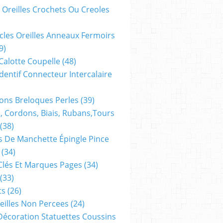
 Oreilles Crochets Ou Creoles
cles Oreilles Anneaux Fermoirs
9)
 Calotte Coupelle
(48)
dentif Connecteur Intercalaire
ns Breloques Perles
(39)
, Cordons, Biais, Rubans,tours
(38)
 De Manchette Épingle Pince
(34)
Clés Et Marques Pages
(34)
(33)
ts
(26)
reilles Non Percees
(24)
Décoration Statuettes Coussins