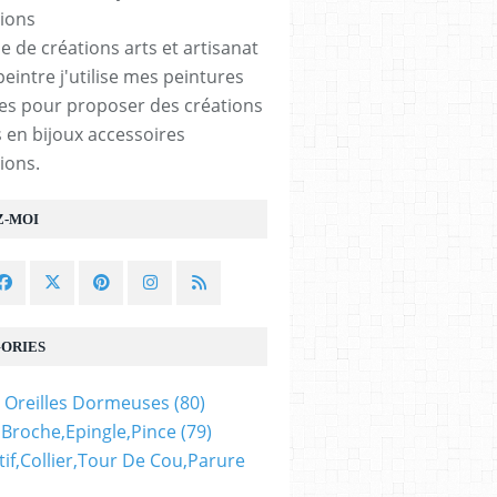
e de créations arts et artisanat
peintre j'utilise mes peintures
les pour proposer des créations
 en bijoux accessoires
ions.
Z-MOI
ORIES
 Oreilles Dormeuses
(80)
,broche,epingle,pince
(79)
if,collier,tour De Cou,parure