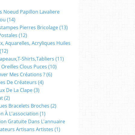
s Noeud Papillon Lavaliere
ou
(14)
stampes Pierres Bricolage
(13)
Postales
(12)
x, Aquarelles, Acryliques Huiles
(12)
apeaux,t-Shirts,tabliers
(11)
 Oreilles Clous Puces
(10)
ver Mes Créations ?
(6)
es De Créateurs
(4)
oux De La Clape
(3)
at
(2)
ues Bracelets Broches
(2)
n À L'association
(1)
tion Gratuite Dans L'annuaire
ateurs Artisans Artistes
(1)