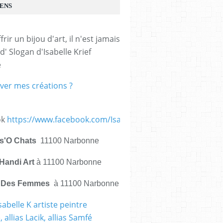
IENS
frir un bijou d'art, il n'est jamais 
d' Slogan d'Isabelle Krief 
e
ver mes créations ?
ok
https://www.facebook.com/IsabelleKrief.ArtistePeintre/
is'O Chats
11100 Narbonne
Handi Art
à 11100 Narbonne
e Des Femmes
à 11100 Narbonne
sabelle K artiste peintre
 allias Lacik, allias Samfé