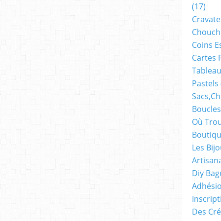
(17)
Cravate
Chouch
Coins E
Cartes 
Tableau
Pastels
Sacs,ch
Boucles
Où Trou
Boutiqu
Les Bij
Artisan
Diy Bag
Adhésio
Inscrip
Des Cré