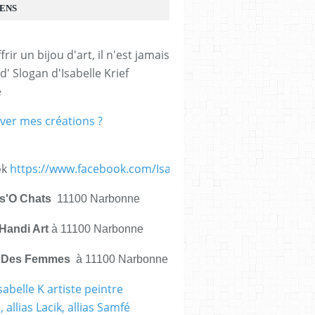
IENS
frir un bijou d'art, il n'est jamais 
d' Slogan d'Isabelle Krief 
e
ver mes créations ?
ok
https://www.facebook.com/IsabelleKrief.ArtistePeintre/
is'O Chats
11100 Narbonne
Handi Art
à 11100 Narbonne
e Des Femmes
à 11100 Narbonne
sabelle K artiste peintre
 allias Lacik, allias Samfé