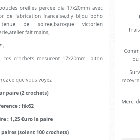
 boucles oreilles percee dia 17x20mm avec
r de fabrication francaise,diy bijou boho
tenue de soiree,baroque victorien
Frais
ie,atelier fait mains,
 ,
Comman
), ces crochets mesurent 17x20mm, laiton
du 
Surv
rez ce que vous voyez
recevre
r paire (2 crochets)
Merci de
ference : fik62
re : 1,25 €uro la paire
 paires (soient 100 crochets)