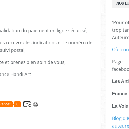
NOS L
'Pour of
trop tar
lidation du paiement en ligne sécurisé,
Auteur
us recevrez les indications et le numéro de
Où trou
suivi postal,
Page
te et prenez bien soin de vous,
facebo
ance Handi Art
Les Art
E
France 
Repost
0
La Voi
Blog d'I
auteure,