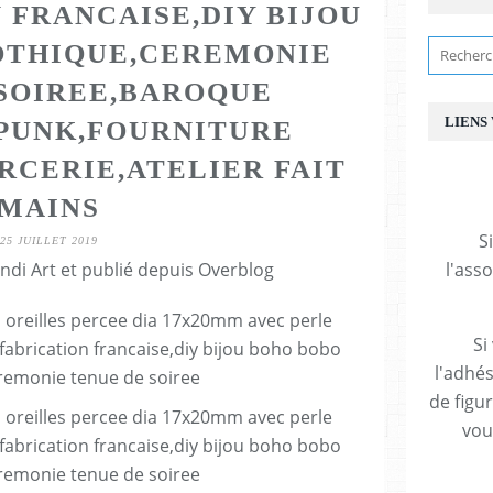
 FRANCAISE,DIY BIJOU
OTHIQUE,CEREMONIE
SOIREE,BAROQUE
LIENS
PUNK,FOURNITURE
RCERIE,ATELIER FAIT
MAINS
S
25 JUILLET 2019
ndi Art et publié depuis Overblog
l'ass
Si
l'adhés
de figu
vous