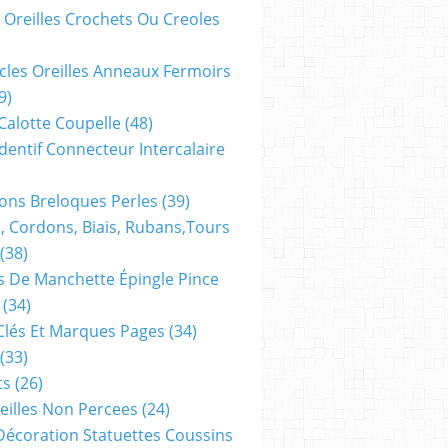
 Oreilles Crochets Ou Creoles
cles Oreilles Anneaux Fermoirs
9)
 Calotte Coupelle
(48)
dentif Connecteur Intercalaire
ns Breloques Perles
(39)
, Cordons, Biais, Rubans,tours
(38)
 De Manchette Épingle Pince
(34)
Clés Et Marques Pages
(34)
(33)
ts
(26)
reilles Non Percees
(24)
Décoration Statuettes Coussins