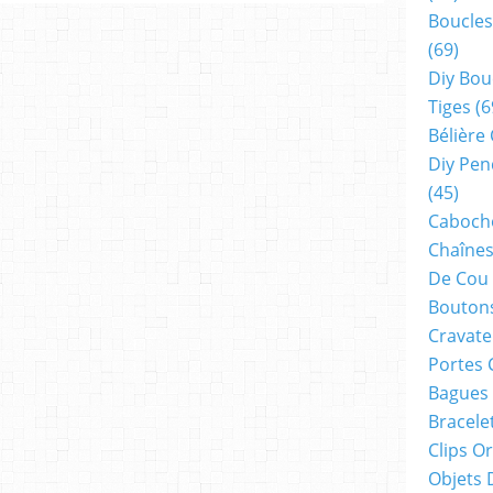
Boucles
(69)
Diy Bou
Tiges
(6
Bélière
Diy Pen
(45)
Cabocho
Chaînes
De Cou
Boutons
Cravate
Portes 
Bagues
Bracele
Clips O
Objets 