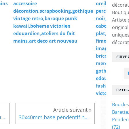
ains
accessoire
oreille non
décoration,scrapbooking,gothique
percée,laiton
Boutiqu
vintage retro,baroque punk
noir,collage
Artiste 
kawaii,boheme victorien
cabochon ron
origina
edouardien,ateliers du fait
plat,dia 12mm
uniques
mains,art deco art nouveau
fimo
décorat
image,fournit
bricolage
SUIVE
mercerie,diy b
gothique
edouardien,b
fashion
CATÉG
victorien,fait
Boucles
Barette
paire crochets,fermoirs boucle oreille percée,20mm,argent poinçon 925 sterling,avec perle ronde,fourniture bricolage mercerie,diy bijou accessoire décoration,scrapbooking,gothique vintage retro,baroque punk kawaii,boheme victorien edouardien,ateliers du fait mains,art deco art nouveau
30x40mm,base pendentif noir,bordure reliefs motifs,gros anneau cordon chaine,collage cabochon oval plat,image verre fimo,fourniture bricolage mercerie,diy bijou accessoire décoration,scrapbooking,gothique vintage retro,baroque punk kawaii,boheme victorien edouardien,ateliers du fait mains,art deco art nouveau
Pendent
(72)