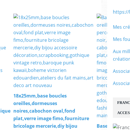
https:/
Mes cré
Mes fou
Aux mil
créati
Associa
Associa
18x25mm,base boucles
oreilles,dormeuses
FRANC
hique
noires,cabochon oval,fond
ACCES
plat,verre image fimo,fourniture
bricolage mercerie,diy bijou
Base clip bouc