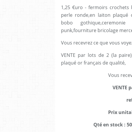
1,25 €uro - fermoirs crochets
perle ronde,en laiton plaqué o
bobo gothique,ceremonie 
punk,fourniture bricolage mercer
Vous recevrez ce que vous voyez
VENTE par lots de 2 (la paire
plaqué or français de qualité,
Vous recev
VENTE pa
re
Prix unitai
Qté en stock : 50