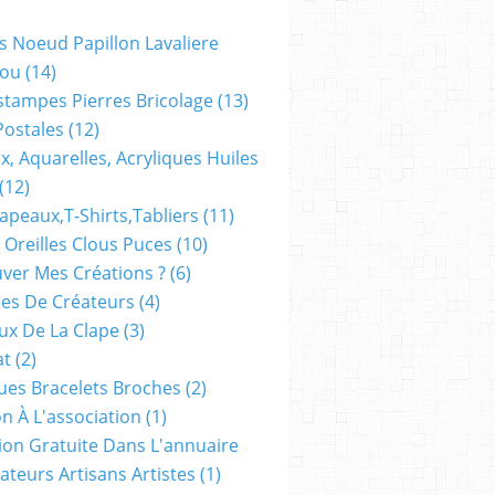
s Noeud Papillon Lavaliere
ou
(14)
stampes Pierres Bricolage
(13)
Postales
(12)
x, Aquarelles, Acryliques Huiles
(12)
apeaux,t-Shirts,tabliers
(11)
 Oreilles Clous Puces
(10)
ver Mes Créations ?
(6)
es De Créateurs
(4)
oux De La Clape
(3)
at
(2)
ues Bracelets Broches
(2)
n À L'association
(1)
tion Gratuite Dans L'annuaire
ateurs Artisans Artistes
(1)