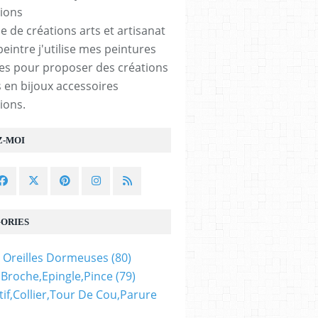
bijou gothique
boheme,hippie,boho
e de créations arts et artisanat
bobo,punk,baroque
peintre j'utilise mes peintures
d,fond
rococo,ceremonie
les pour proposer des créations
,verre
mariage evenement
 en bijoux accessoires
ions.
ure
Z-MOI
ijou
oheme
ORIES
 mains
 Oreilles Dormeuses
(80)
,broche,epingle,pince
(79)
if,collier,tour De Cou,parure