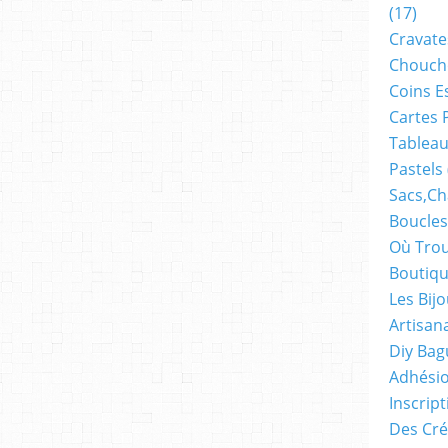
(17)
Cravate
Chouch
Coins E
Cartes 
Tableau
Pastels
Sacs,ch
Boucles
Où Trou
Boutiqu
Les Bij
Artisan
Diy Bag
Adhésio
Inscrip
Des Cré