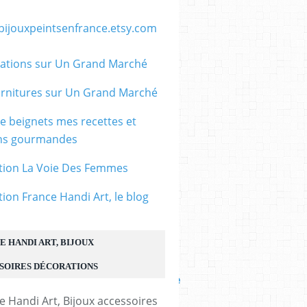
/bijouxpeintsenfrance.etsy.com
ations sur Un Grand Marché
rnitures sur Un Grand Marché
le beignets mes recettes et
ons gourmandes
tion La Voie Des Femmes
tion France Handi Art, le blog
Paire de creoles rondes
25mm argent 925,diy
E HANDI ART, BIJOUX
boucle oreille
SOIRES DÉCORATIONS
percée,fermoir,fourniture
le
bricolage mercerie,diy