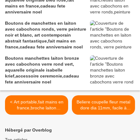
aquarelle originale bleu rose,fait
mains en france,cadeau fete
anniversaire noel
Boutons de manchettes en laiton
avec cabochons ronds, verre peinture
noir et blanc, art contemporain
abstrait fantastique,fait mains en
france,cadeau fete anniversaire noel
Boutons manchettes laiton bronze
avec cabochons verre rond vert,
aquarelle originale isabelle
krief,accessoire ceremonie,cadeau
fete anniversaire noel
< Art portable,fait mains en
Beliere coupelle fleur metal
france,broche laiton
dore dia 11mm, facile à
bronze,branches epines
manier, de bonne qualite,
entrelacees,cabochon verre
tres belle couleur,fourniture
ovale 18x25mm,impression
bricolage mercerie,collage
Hébergé par Overblog
tableau pieds
pierre perle sans trou,diy
nickeles,d isabelle
bijou boho bobo
Top articles