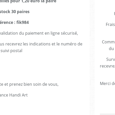
illes pour 1,20 euro la paire
stock 30 paires
érence : fik984
Frais
lidation du paiement en ligne sécurisé,
Comman
us recevrez les indications et le numéro de
du 
suivi postal
Surv
recevre
Merci de
te et prenez bien soin de vous,
ance Handi Art
E