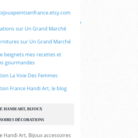
25mm argent 925,diy
/bijouxpeintsenfrance.etsy.com
boucle oreille
percée,fermoir,fourniture
ations sur Un Grand Marché
le
bricolage mercerie,diy
bijou gothique
rnitures sur Un Grand Marché
boheme,hippie,boho
bobo,punk,baroque
le beignets mes recettes et
d,fond
rococo,ceremonie
ons gourmandes
,verre
mariage evenement
tion La Voie Des Femmes
ure
tion France Handi Art, le blog
ijou
E HANDI ART, BIJOUX
oheme
SOIRES DÉCORATIONS
 mains