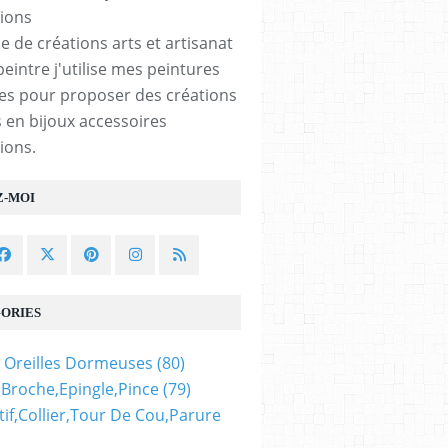
e de créations arts et artisanat
peintre j'utilise mes peintures
les pour proposer des créations
 en bijoux accessoires
ions.
Z-MOI
ORIES
 Oreilles Dormeuses
(80)
,broche,epingle,pince
(79)
if,collier,tour De Cou,parure