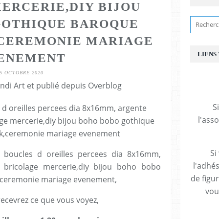
ERCERIE,DIY BIJOU
GOTHIQUE BAROQUE
CEREMONIE MARIAGE
LIENS
ENEMENT
5 OCTOBRE 2020
ndi Art et publié depuis Overblog
S
l'ass
Si
s boucles d oreilles percees dia 8x16mm,
l'adhés
e bricolage mercerie,diy bijou boho bobo
de figu
,ceremonie mariage evenement,
vous
recevrez ce que vous voyez,