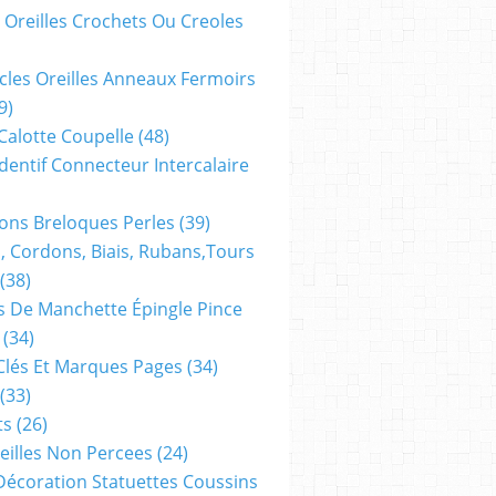
 Oreilles Crochets Ou Creoles
cles Oreilles Anneaux Fermoirs
9)
 Calotte Coupelle
(48)
dentif Connecteur Intercalaire
ns Breloques Perles
(39)
, Cordons, Biais, Rubans,tours
(38)
 De Manchette Épingle Pince
(34)
Clés Et Marques Pages
(34)
(33)
ts
(26)
reilles Non Percees
(24)
Décoration Statuettes Coussins