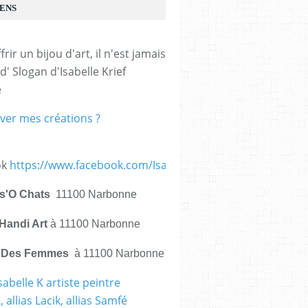
IENS
frir un bijou d'art, il n'est jamais 
d' Slogan d'Isabelle Krief 
e
ver mes créations ?
ok
https://www.facebook.com/IsabelleKrief.ArtistePeintre/
is'O Chats
11100 Narbonne
Handi Art
à 11100 Narbonne
e Des Femmes
à 11100 Narbonne
sabelle K artiste peintre
 allias Lacik, allias Samfé
Paire de creoles rondes