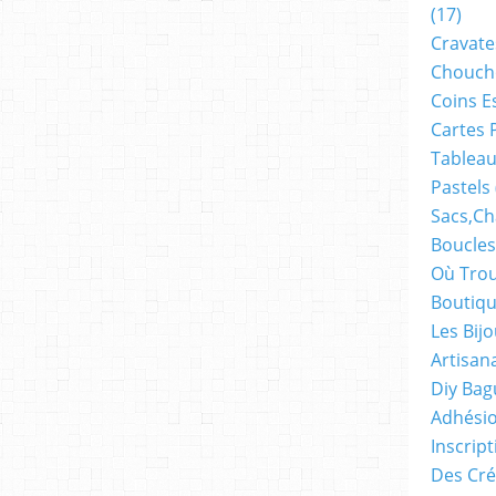
(17)
Cravate
Chouch
Coins E
Cartes 
Tableau
Pastels
Sacs,ch
Boucles
Où Trou
Boutiqu
Les Bij
Artisan
Diy Bag
Adhésio
Inscrip
Des Cré