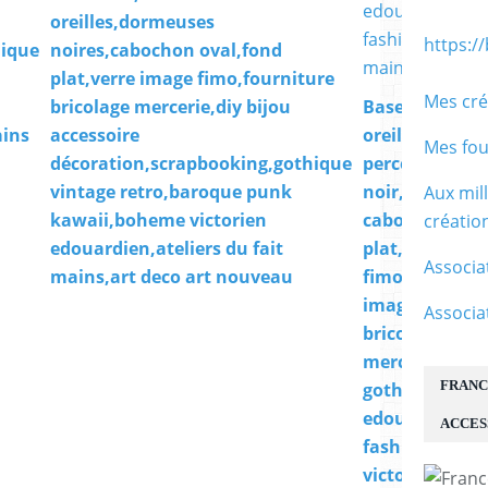
oreilles,dormeuses
https:/
hique
noires,cabochon oval,fond
plat,verre image fimo,fourniture
Mes cré
bricolage mercerie,diy bijou
Base clip bouc
ains
accessoire
oreille non
Mes fou
décoration,scrapbooking,gothique
percée,laiton
vintage retro,baroque punk
noir,collage
Aux mil
kawaii,boheme victorien
cabochon ron
créati
edouardien,ateliers du fait
plat,dia 12mm
Associa
mains,art deco art nouveau
fimo
image,fournit
Associa
bricolage
mercerie,diy b
FRANC
gothique
edouardien,b
ACCES
fashion
victorien,fait