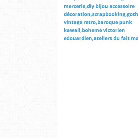
mercerie,diy bijou accessoire
décoration,scrapbooking,got
vintage retro,baroque punk
kawaii,boheme victorien
edouardien,ateliers du fait m