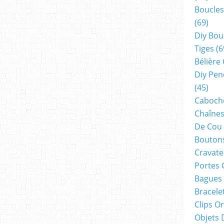
Boucles
(69)
Diy Bou
Tiges
(6
Bélière
Diy Pen
(45)
Cabocho
Chaînes
De Cou
Boutons
Cravate
Portes 
Bagues
Bracele
Clips O
Objets 