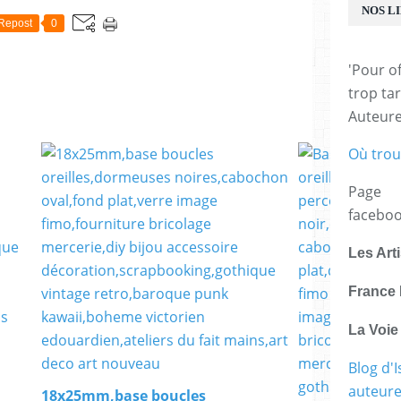
NOS L
Repost
0
'Pour of
trop tar
Auteur
Où trou
Page
facebo
Les Art
France 
La Voi
Blog d'I
auteure,
18x25mm,base boucles