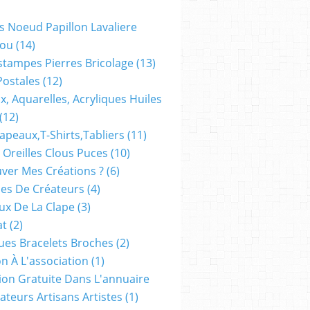
s Noeud Papillon Lavaliere
ou
(14)
stampes Pierres Bricolage
(13)
Postales
(12)
x, Aquarelles, Acryliques Huiles
(12)
apeaux,t-Shirts,tabliers
(11)
 Oreilles Clous Puces
(10)
ver Mes Créations ?
(6)
es De Créateurs
(4)
oux De La Clape
(3)
at
(2)
ues Bracelets Broches
(2)
n À L'association
(1)
tion Gratuite Dans L'annuaire
ateurs Artisans Artistes
(1)