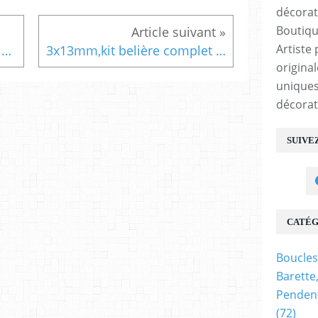
Boutiqu
Artiste 
Pendentif coeur amethyste pierre precieuse violet avec cordon noir et fermoir mousqueton,fait mains en france,cadeau fete anniversaire noel,lithotherapie meditation bien etre spirituel
3x13mm,kit belière complet plaqué or,poinçon 18 k,diy pendentif breloque,fourniture bijou bricolage mercerie,scrap deco,punk gothique boheme,kawaii fashion mode,pour ateliers du fait mains,victorien edouardien baroque,art deco art nouveau rococo
origina
uniques
décorat
SUIVE
CATÉG
Boucles
Barette
Pendent
(72)