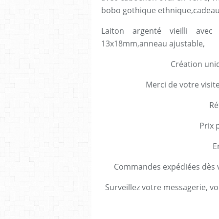
bobo gothique ethnique,cadeau 
Laiton argenté vieilli av
13x18mm,anneau ajustable,
Création uniq
Merci de votre visit
Ré
Prix 
E
Commandes expédiées dès va
Surveillez votre messagerie, vo