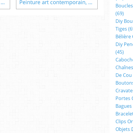
Peinture art contemporain, bague argente vieilli avec cabochon en verre oval rose orange violet bleu vert jaune, arabesques noeuds mignons, boho bobo gothique feerique fantastique, bijou de createur, fait mains en france
Peinture art contemporain, bague bronze vieilli avec cabochon en verre oval bleu rouge orange violet gris, boho bobo gothique feerique fantastique, bijou de createur, fait mains en france
Boucles
(69)
Diy Bou
Tiges
(6
Bélière
Diy Pen
(45)
Cabocho
Chaînes
De Cou
Boutons
Cravate
Portes 
Bagues
Bracele
Clips O
Objets 