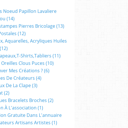
s Noeud Papillon Lavaliere
ou
(14)
stampes Pierres Bricolage
(13)
Postales
(12)
x, Aquarelles, Acryliques Huiles
(12)
apeaux,t-Shirts,tabliers
(11)
 Oreilles Clous Puces
(10)
ver Mes Créations ?
(6)
es De Créateurs
(4)
oux De La Clape
(3)
at
(2)
ues Bracelets Broches
(2)
n À L'association
(1)
tion Gratuite Dans L'annuaire
ateurs Artisans Artistes
(1)