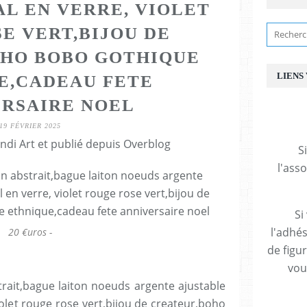
L EN VERRE, VIOLET
E VERT,BIJOU DE
HO BOBO GOTHIQUE
LIENS
E,CADEAU FETE
RSAIRE NOEL
19 FÉVRIER 2025
ndi Art et publié depuis Overblog
S
l'ass
Si
l'adhés
20 €uros -
de figu
vous
rait,bague laiton noeuds argente ajustable
olet rouge rose vert,bijou de createur,boho