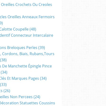
 Oreilles Crochets Ou Creoles
cles Oreilles Anneaux Fermoirs
9)
 Calotte Coupelle
(48)
dentif Connecteur Intercalaire
ns Breloques Perles
(39)
, Cordons, Biais, Rubans,tours
(38)
 De Manchette Épingle Pince
(34)
Clés Et Marques Pages
(34)
(33)
ts
(26)
reilles Non Percees
(24)
Décoration Statuettes Coussins