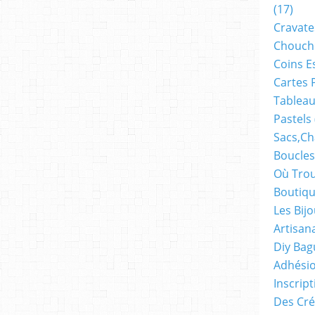
(17)
Cravate
Chouch
Coins E
Cartes 
Tableau
Pastels
Sacs,ch
Boucles
Où Trou
Boutiqu
Les Bij
Artisan
Diy Bag
Adhésio
Inscrip
Des Cré