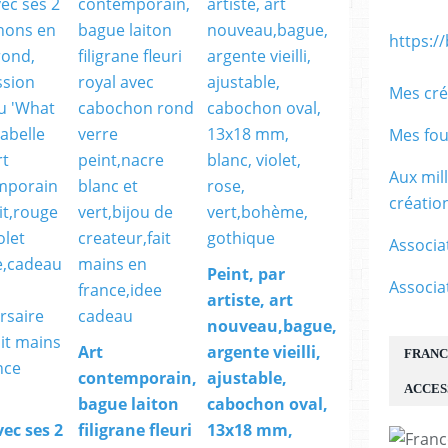
https:/
Mes cré
Mes fou
Aux mil
créati
Associa
Peint, par
Associa
artiste, art
nouveau,bague,
Art
argente vieilli,
FRANC
contemporain,
ajustable,
ACCES
bague laiton
cabochon oval,
ec ses 2
filigrane fleuri
13x18 mm,