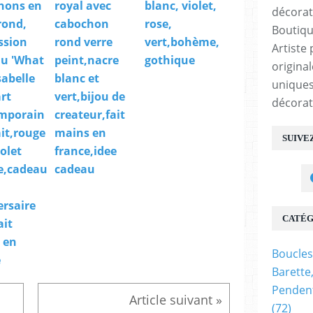
hons en
royal avec
blanc, violet,
rond,
cabochon
rose,
Boutiqu
ssion
rond verre
vert,bohème,
Artiste 
au 'What
peint,nacre
gothique
origina
sabelle
blanc et
uniques
art
vert,bijou de
décorat
mporain
createur,fait
it,rouge
mains en
SUIVE
iolet
france,idee
e,cadeau
cadeau
ersaire
CATÉG
ait
 en
Boucles
e
Barette
Pendent
(72)