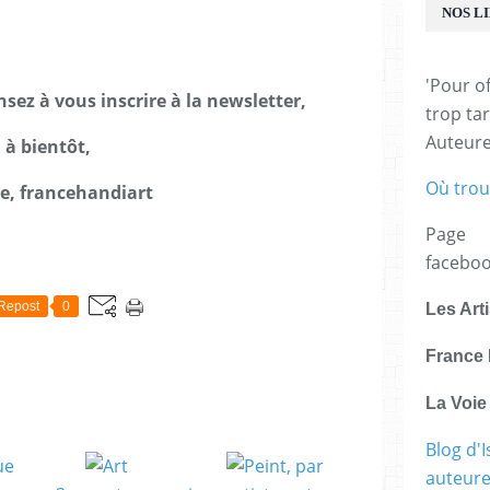
NOS L
'Pour of
nsez à vous inscrire à la newsletter,
trop tar
Auteur
à bientôt,
Où trou
le, francehandiart
Page
E
facebo
Repost
0
Les Art
France 
La Voi
Blog d'I
auteure,