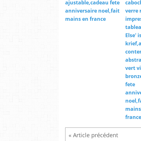
ajustable,cadeau fete
caboc
anniversaire noel,fait
verre 
mains en france
impre
table
Else' i
krief,
conte
abstra
vert v
bronz
fete
anniv
noel,f
mains
franc