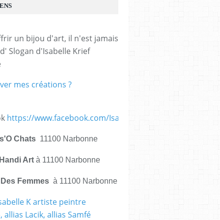
IENS
frir un bijou d'art, il n'est jamais 
d' Slogan d'Isabelle Krief 
e
ver mes créations ?
ok
https://www.facebook.com/IsabelleKrief.ArtistePeintre/
is'O Chats
11100 Narbonne
Handi Art
à 11100 Narbonne
e Des Femmes
à 11100 Narbonne
sabelle K artiste peintre
 allias Lacik, allias Samfé