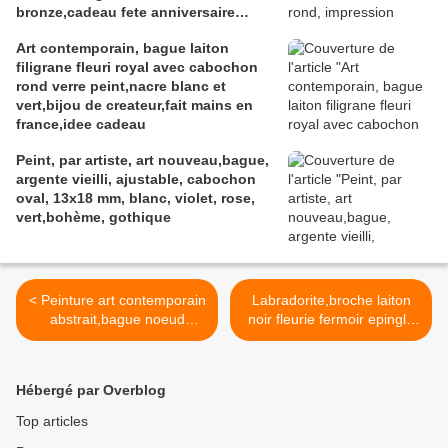
bronze,cadeau fete anniversaire
noel,fait mains en france
Art contemporain, bague laiton
filigrane fleuri royal avec cabochon
rond verre peint,nacre blanc et
vert,bijou de createur,fait mains en
france,idee cadeau
Peint, par artiste, art nouveau,bague,
argente vieilli, ajustable, cabochon
oval, 13x18 mm, blanc, violet, rose,
vert,bohème, gothique
< Peinture art contemporain
Labradorite,broche laiton
abstrait,bague noeud
noir fleurie fermoir epingle
mignon laiton bronze
avec cabochon oval, camé
ajustable avec cabochon
de pierre precieuse,quartz
oval en verre, bleu rouge
gris bleute,cadeau fete
Hébergé par Overblog
jaune orange,bijou de
anniversaire noel, >
createur,boho bobo
Top articles
gothique ethnique,cadeau