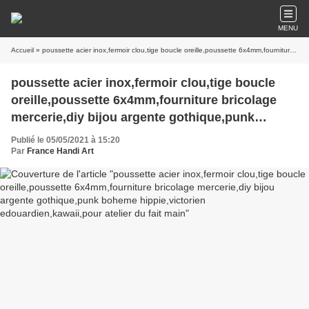
MENU
Accueil
» poussette acier inox,fermoir clou,tige boucle oreille,poussette 6x4mm,fourniture bricolage mercerie,diy bijou argente gothique,punk boheme hippie,victorien edouardien,kawaii,pour atelier du fait main
poussette acier inox,fermoir clou,tige boucle
oreille,poussette 6x4mm,fourniture bricolage
mercerie,diy bijou argente gothique,punk
boheme hippie,victorien edouardien,kawaii,pour
Publié le 05/05/2021 à 15:20
atelier du fait main
Par
France Handi Art