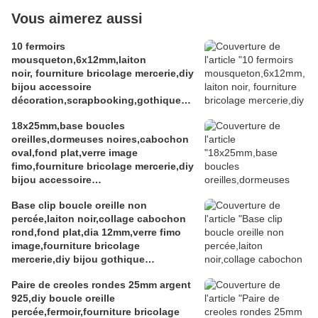
Vous aimerez aussi
10 fermoirs
mousqueton,6x12mm,laiton
noir, fourniture bricolage mercerie,diy
bijou accessoire
décoration,scrapbooking,gothique
vintage retro,baroque punk
18x25mm,base boucles
kawaii,boheme victorien
oreilles,dormeuses noires,cabochon
edouardien,ateliers du fait mains
oval,fond plat,verre image
fimo,fourniture bricolage mercerie,diy
bijou accessoire
décoration,scrapbooking,gothique
Base clip boucle oreille non
vintage retro,baroque punk
percée,laiton noir,collage cabochon
kawaii,boheme victorien
rond,fond plat,dia 12mm,verre fimo
edouardien,ateliers du fait mains,art
image,fourniture bricolage
deco art nouveau
mercerie,diy bijou gothique
edouardien,boheme fashion
Paire de creoles rondes 25mm argent
victorien,fait mains
925,diy boucle oreille
percée,fermoir,fourniture bricolage