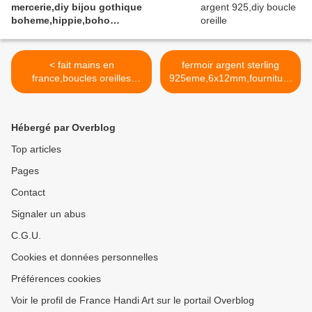
mercerie,diy bijou gothique
boheme,hippie,boho
bobo,punk,baroque
rococo,ceremonie mariage evenement
< fait mains en
fermoir argent sterling
france,boucles oreilles
925eme,6x12mm,fourniture
percee perles rondes et
bricolage mercerie,diy bijou
carrees avec breloques
accessoire
papillons,lampswork fil
décoration,scrapbooking,go
Hébergé par Overblog
argent laiton bronze,orange
thique vintage
gris mauve,bobo
retro,baroque punk
Top articles
boho gothique,artdeco
kawaii,boheme victorien
Pages
contemporain,cadeau fete
edouardien, ateliers du fait
anniversaire noel
main >
Contact
Signaler un abus
C.G.U.
Cookies et données personnelles
Préférences cookies
Voir le profil de France Handi Art sur le portail Overblog