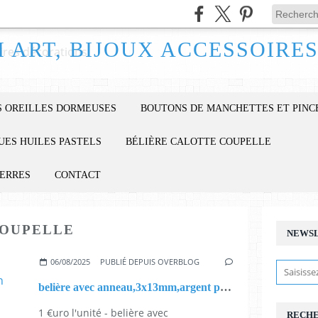
 OREILLES DORMEUSES
BOUTONS DE MANCHETTES ET PINC
UES HUILES PASTELS
BÉLIÈRE CALOTTE COUPELLE
IERRES
CONTACT
COUPELLE
NEWS
06/08/2025
PUBLIÉ DEPUIS OVERBLOG
belière avec anneau,3x13mm,argent poinçon 925,fourniture bricolage mercerie,diy bijou accessoire décoration,fashion punk kawaii,gothique boheme victorien,edouardien,fete ceremonie,ateliers du fait mains
1 €uro l'unité - belière avec
RECH