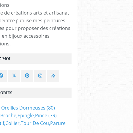
e de créations arts et artisanat
peintre j'utilise mes peintures
les pour proposer des créations
 en bijoux accessoires
ions.
Z-MOI
ORIES
 Oreilles Dormeuses
(80)
,broche,epingle,pince
(79)
if,collier,tour De Cou,parure