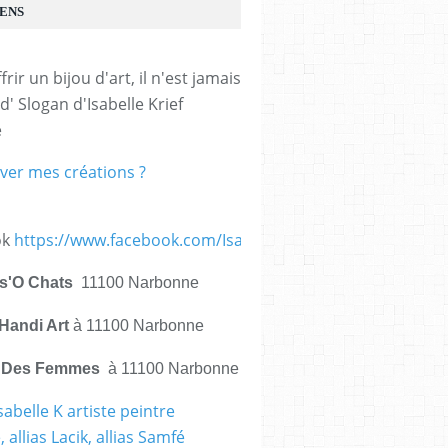
IENS
frir un bijou d'art, il n'est jamais 
d' Slogan d'Isabelle Krief 
e
ver mes créations ?
ok
https://www.facebook.com/IsabelleKrief.ArtistePeintre/
is'O Chats
11100 Narbonne
Handi Art
à 11100 Narbonne
e Des Femmes
à 11100 Narbonne
sabelle K artiste peintre
 allias Lacik, allias Samfé