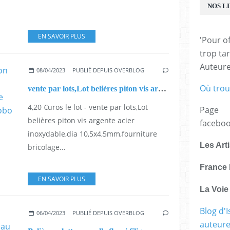
NOS L
EN SAVOIR PLUS
'Pour of
trop tar
Auteur
08/04/2023
PUBLIÉ DEPUIS OVERBLOG
Où trou
vente par lots,Lot belières piton vis argente acier inoxydable,dia 10,5x4,5mm,fourniture bricolage mercerie,diy bijou deco,boho bobo gothique,art deco
4,20 €uros le lot - vente par lots,Lot
Page
belières piton vis argente acier
facebo
inoxydable,dia 10,5x4,5mm,fourniture
Les Art
bricolage...
France 
EN SAVOIR PLUS
La Voi
Blog d'I
06/04/2023
PUBLIÉ DEPUIS OVERBLOG
auteure,