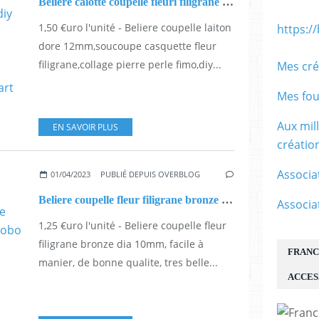
Belière calotte coupelle fleuri filigrane laiton dore 12mm,anneau pour passer le fil, la tige le clou,diy bijou accessoire decoration,fourniture bricolage mercerie,boho bobo gothique baroque,rococo punk victorien,art nouveau ceremonie
1,50 €uro l'unité - Beliere coupelle laiton
https:/
dore 12mm,soucoupe casquette fleur
filigrane,collage pierre perle fimo,diy...
Mes cré
Mes fou
Aux mil
EN SAVOIR PLUS
créati
Associa
01/04/2023
PUBLIÉ DEPUIS OVERBLOG
Beliere coupelle fleur filigrane bronze dia 10mm,fourniture bricolage mercerie,collage pierre perle sans trou,diy bijou boho bobo gothique,baroque rococo fantastique
Associa
1,25 €uro l'unité - Beliere coupelle fleur
filigrane bronze dia 10mm, facile à
FRANC
manier, de bonne qualite, tres belle...
ACCES