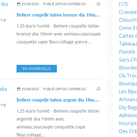
(17)
01/04/2023
PUBLIÉ DEPUIS OVERBLOG
Cravate
Beliere coupelle laiton bronze dia 10mm avec anneau,soucoupe casquette cape fleur,collage pierre perle fimo,diy bijou pendentif breloque,bobo boho gothique,baroque rococo victorien,deco scrap
Chouch
1,25 €uro l'unité - Beliere coupelle laiton
Coins E
bronze dia 10mm avec anneau,soucoupe
Cartes 
casquette cape fleur,collage pierre...
Tableau
Pastels
Sacs,ch
Boucles
EN SAVOIR PLUS
Où Trou
Boutiqu
01/04/2023
PUBLIÉ DEPUIS OVERBLOG
Les Bij
Artisan
Beliere coupelle laiton argent dia 10mm avec anneau,soucoupe casquette cape fleur,collage pierre perle fimo,diy bijou pendentif breloque,bobo boho gothique,baroque rococo victorien,deco scrap
Diy Bag
1,25 €uro l'unité - Beliere coupelle laiton
Adhésio
argenté dia 10mm avec
Inscrip
anneau,soucoupe casquette cape
Des Cré
fleur,collage...