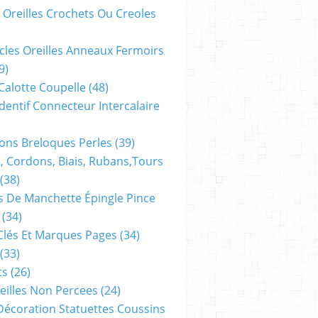
 Oreilles Crochets Ou Creoles
cles Oreilles Anneaux Fermoirs
9)
 Calotte Coupelle
(48)
dentif Connecteur Intercalaire
ns Breloques Perles
(39)
, Cordons, Biais, Rubans,tours
(38)
 De Manchette Épingle Pince
(34)
Clés Et Marques Pages
(34)
(33)
ts
(26)
reilles Non Percees
(24)
Décoration Statuettes Coussins