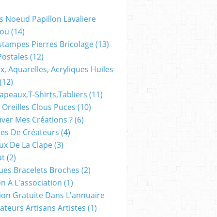
s Noeud Papillon Lavaliere
ou
(14)
stampes Pierres Bricolage
(13)
Postales
(12)
x, Aquarelles, Acryliques Huiles
(12)
apeaux,t-Shirts,tabliers
(11)
 Oreilles Clous Puces
(10)
ver Mes Créations ?
(6)
es De Créateurs
(4)
oux De La Clape
(3)
at
(2)
ues Bracelets Broches
(2)
n À L'association
(1)
tion Gratuite Dans L'annuaire
ateurs Artisans Artistes
(1)