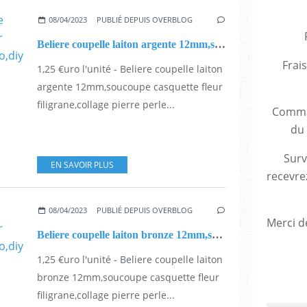
08/04/2023
PUBLIÉ DEPUIS OVERBLOG
Beliere coupelle laiton argente 12mm,soucoupe casquette fleur filigrane,collage pierre perle fimo,diy bijou pendentif breloque,bobo boho gothique,baroque rococo victorien,deco scrap
Frais
1,25 €uro l'unité - Beliere coupelle laiton
argente 12mm,soucoupe casquette fleur
filigrane,collage pierre perle...
Comman
du 
Surv
EN SAVOIR PLUS
recevre
08/04/2023
PUBLIÉ DEPUIS OVERBLOG
Merci de
Beliere coupelle laiton bronze 12mm,soucoupe casquette fleur filigrane,collage pierre perle fimo,diy bijou pendentif breloque,bobo boho gothique,baroque rococo victorien,deco scrap
1,25 €uro l'unité - Beliere coupelle laiton
bronze 12mm,soucoupe casquette fleur
filigrane,collage pierre perle...