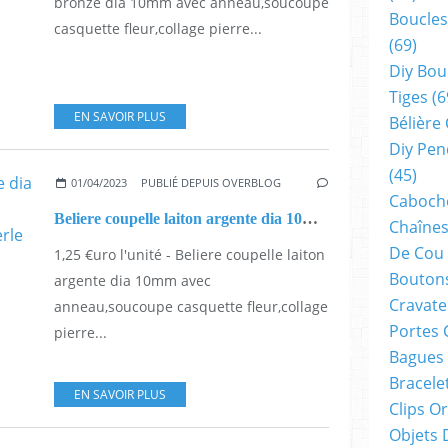
bronze dia 10mm avec anneau,soucoupe
Boucles
casquette fleur,collage pierre...
(69)
Diy Bou
Tiges
(6
EN SAVOIR PLUS
Bélière
Diy Pen
(45)
01/04/2023
PUBLIÉ DEPUIS OVERBLOG
Cabocho
Beliere coupelle laiton argente dia 10mm avec anneau,soucoupe casquette fleur,collage pierre perle fimo,diy bijou pendentif breloque,bobo boho gothique,baroque rococo victorien,deco scrap
Chaînes
De Cou
1,25 €uro l'unité - Beliere coupelle laiton
Boutons
argente dia 10mm avec
Cravate
anneau,soucoupe casquette fleur,collage
Portes 
pierre...
Bagues
Bracele
EN SAVOIR PLUS
Clips O
Objets 