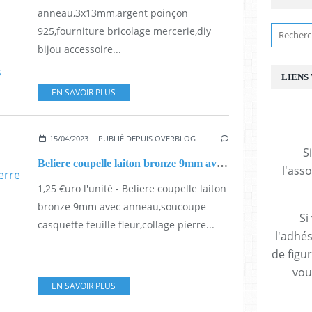
anneau,3x13mm,argent poinçon
925,fourniture bricolage mercerie,diy
bijou accessoire...
LIENS
EN SAVOIR PLUS
15/04/2023
PUBLIÉ DEPUIS OVERBLOG
S
Beliere coupelle laiton bronze 9mm avec anneau,soucoupe casquette feuille fleur,collage pierre perle fimo,diy bijou pendentif breloque,bobo boho gothique,baroque rococo victorien,deco scrap
l'ass
1,25 €uro l'unité - Beliere coupelle laiton
bronze 9mm avec anneau,soucoupe
Si
casquette feuille fleur,collage pierre...
l'adhés
de figu
vous
EN SAVOIR PLUS