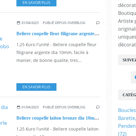
EN SAVOIR PLUS
Boutiqu
Artiste 
01/04/2023
PUBLIÉ DEPUIS OVERBLOG
origina
Beliere coupelle fleur filigrane argente dia 10mm,fourniture bricolage mercerie,collage pierre perle sans trou,diy bijou boho bobo gothique,baroque rococo fantastique
uniques
décorat
1,25 €uro l'unité - Beliere coupelle fleur
filigrane argente dia 10mm, facile à
manier, de bonne qualite, tres...
SUIVE
EN SAVOIR PLUS
CATÉG
01/04/2023
PUBLIÉ DEPUIS OVERBLOG
Boucles
Barette
Beliere coupelle laiton bronze dia 10mm avec anneau,soucoupe casquette fleur,collage pierre perle fimo,diy bijou pendentif breloque,bobo boho gothique,baroque rococo victorien,deco scrap
Pendent
1,25 €uro l'unité - Beliere coupelle laiton
(72)