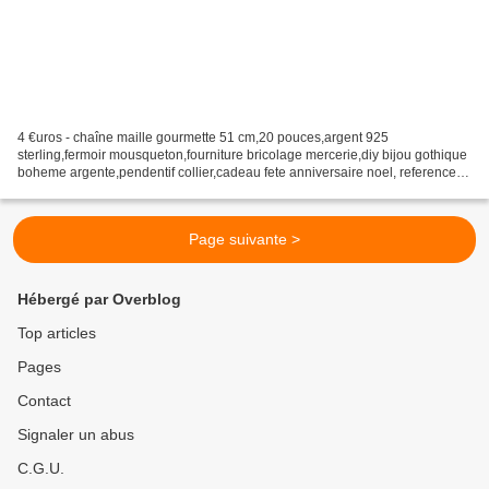
4 €uros - chaîne maille gourmette 51 cm,20 pouces,argent 925
sterling,fermoir mousqueton,fourniture bricolage mercerie,diy bijou gothique
boheme argente,pendentif collier,cadeau fete anniversaire noel, reference
fik242 Prix de vente UNITAIRE : 4,00 €uros...
Page suivante >
Hébergé par Overblog
Top articles
Pages
Contact
Signaler un abus
C.G.U.