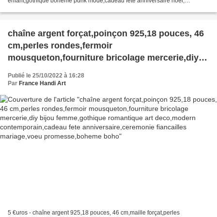
enfant,gothique boheme punk mode,cadeau fete anniversaire noel,
reference fik267 Vente au détail Prix unitaire : 3,40...
chaîne argent forçat,poinçon 925,18 pouces, 46
cm,perles rondes,fermoir
mousqueton,fourniture bricolage mercerie,diy
bijou femme,gothique romantique art
Publié le 25/10/2022 à 16:28
deco,modern contemporain,cadeau fete
Par
France Handi Art
anniversaire,ceremonie fiancailles mariage,voeu
promesse,boheme boho
5 €uros - chaîne argent 925,18 pouces, 46 cm,maille forçat,perles