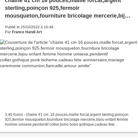
chaine 41 cm 16 pouces,maille forcat,argent
sterling,poinçon 925,fermoir
mousqueton,fourniture bricolage mercerie,bijou
enfant femme homme unisexe,pendentif
Publié le 25/10/2022 à 16:46
collier,gothique punk boheme,cadeau fete
Par
France Handi Art
anniversaire,mariage ceremonie
communion,fiancaille,amour amitie
3,40 €uros - chaine 41 cm ,16 pouces,maille forcat,argent sterling,poinçon
925,fermoir mousqueton,fourniture bricolage mercerie,bijou enfant femme
homme unisexe,pendentif collier,boho bobo gothique,cadeau fete
anniversaire noel, Vente unitaire et vous...