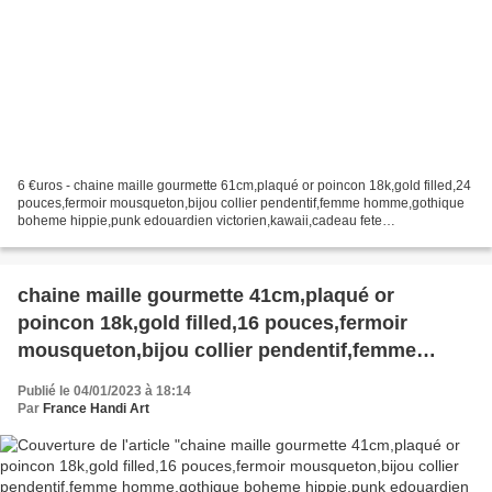
6 €uros - chaine maille gourmette 61cm,plaqué or poincon 18k,gold filled,24
pouces,fermoir mousqueton,bijou collier pendentif,femme homme,gothique
boheme hippie,punk edouardien victorien,kawaii,cadeau fete
ceremonie,anniversaire retraite noel,st valentin...
chaine maille gourmette 41cm,plaqué or
poincon 18k,gold filled,16 pouces,fermoir
mousqueton,bijou collier pendentif,femme
homme,gothique boheme hippie,punk
Publié le 04/01/2023 à 18:14
edouardien victorien,kawaii,cadeau fete
Par
France Handi Art
ceremonie,anniversaire retraite noel,st valentin
mariage,amour amitié