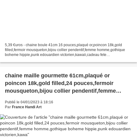
5,39 €uros - chaine boule 41cm 16 pouces,plaqué or,poincon 18k,gold
filled,fermoir mousqueton,bijou collier pendentif,femme homme,gothique
boheme hippie,punk edouardien victorien,kawaii,cadeau fete
ceremonie,anniversaire retraite noel,st valentin mariage,amour...
chaine maille gourmette 61cm,plaqué or
poincon 18k,gold filled,24 pouces,fermoir
mousqueton,bijou collier pendentif,femme
homme,gothique boheme hippie,punk
Publié le 04/01/2023 à 18:16
edouardien victorien,kawa
Par
France Handi Art