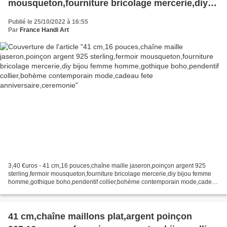
mousqueton,fourniture bricolage mercerie,diy
bijou femme homme,gothique boho,pendentif
Publié le 25/10/2022 à 16:55
collier,bohème contemporain mode,cadeau fete
Par
France Handi Art
anniversaire,ceremonie
3,40 €uros - 41 cm,16 pouces,chaîne maille jaseron,poinçon argent 925
sterling,fermoir mousqueton,fourniture bricolage mercerie,diy bijou femme
homme,gothique boho,pendentif collier,bohème contemporain mode,cadeau
fete anniversaire,ceremonie vous recevrez...
41 cm,chaîne maillons plat,argent poinçon