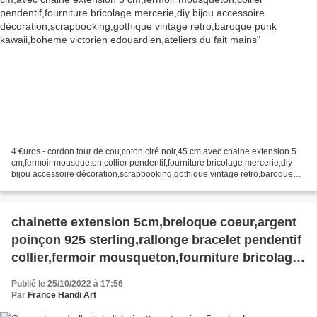
4 €uros - cordon tour de cou,coton ciré noir,45 cm,avec chaine extension 5
cm,fermoir mousqueton,collier pendentif,fourniture bricolage mercerie,diy
bijou accessoire décoration,scrapbooking,gothique vintage retro,baroque
punk kawaii,boheme victorien edouardien,ateliers...
chainette extension 5cm,breloque coeur,argent
poinçon 925 sterling,rallonge bracelet pendentif
collier,fermoir mousqueton,fourniture bricolage
mercerie,diy bijou accessoire
Publié le 25/10/2022 à 17:56
Par
France Handi Art