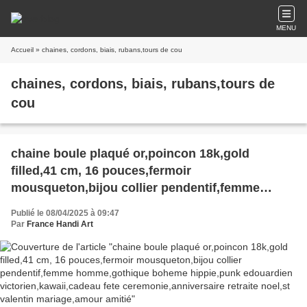
MENU
Accueil
» chaines, cordons, biais, rubans,tours de cou
chaines, cordons, biais, rubans,tours de
cou
chaine boule plaqué or,poincon 18k,gold
filled,41 cm, 16 pouces,fermoir
mousqueton,bijou collier pendentif,femme
homme,gothique boheme hippie,punk
Publié le 08/04/2025 à 09:47
edouardien victorien,kawaii,cadeau fete
Par
France Handi Art
ceremonie,anniversaire retraite noel,st valentin
mariage,amour amitié