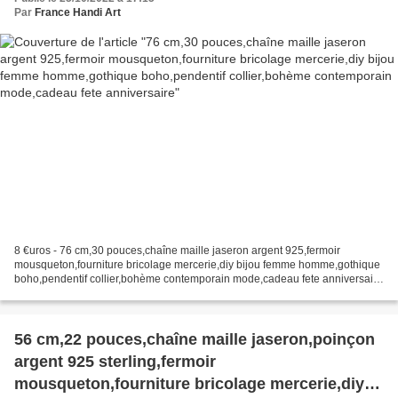
mode,cadeau fete anniversaire
Par
France Handi Art
8 €uros - 76 cm,30 pouces,chaîne maille jaseron argent 925,fermoir
mousqueton,fourniture bricolage mercerie,diy bijou femme homme,gothique
boho,pendentif collier,bohème contemporain mode,cadeau fete anniversaire
vous recevrez ce que vous voyez, une chaîne...
56 cm,22 pouces,chaîne maille jaseron,poinçon
argent 925 sterling,fermoir
mousqueton,fourniture bricolage mercerie,diy