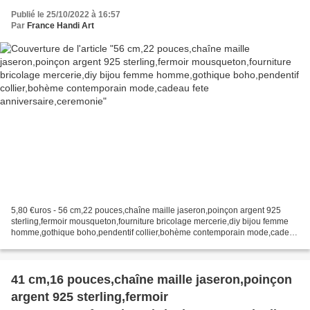
bijou femme homme,gothique boho,pendentif
Publié le 25/10/2022 à 16:57
collier,bohème contemporain mode,cadeau fete
Par
France Handi Art
anniversaire,ceremonie
5,80 €uros - 56 cm,22 pouces,chaîne maille jaseron,poinçon argent 925
sterling,fermoir mousqueton,fourniture bricolage mercerie,diy bijou femme
homme,gothique boho,pendentif collier,bohème contemporain mode,cadeau
fete anniversaire,ceremonie vous recevrez...
41 cm,16 pouces,chaîne maille jaseron,poinçon
argent 925 sterling,fermoir