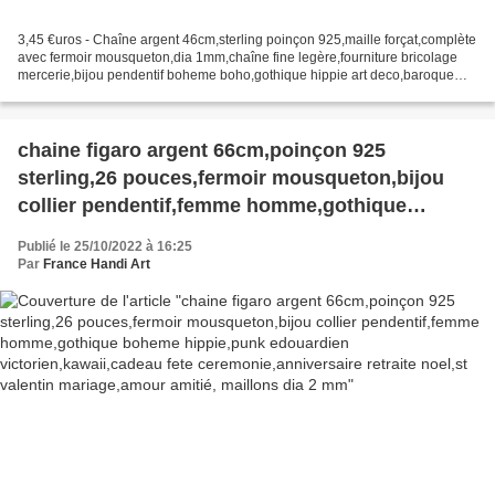
3,45 €uros - Chaîne argent 46cm,sterling poinçon 925,maille forçat,complète
avec fermoir mousqueton,dia 1mm,chaîne fine legère,fourniture bricolage
mercerie,bijou pendentif boheme boho,gothique hippie art deco,baroque
rococo, maillon fin dia 1mm, reference...
chaine figaro argent 66cm,poinçon 925
sterling,26 pouces,fermoir mousqueton,bijou
collier pendentif,femme homme,gothique
boheme hippie,punk edouardien
Publié le 25/10/2022 à 16:25
victorien,kawaii,cadeau fete
Par
France Handi Art
ceremonie,anniversaire retraite noel,st valentin
mariage,amour amitié, maillons dia 2 mm