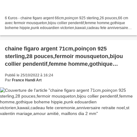
6 €uros - chaine figaro argent 66cm,poinçon 925 sterling,26 pouces,66 cm
avec fermoir mousqueton,bijou collier pendentif,femme homme,gothique
boheme hippie,punk edouardien victorien,kawaii,cadeau fete anniversaire
noel, maillons dia 2 mm,26 pouces = 66...
chaine figaro argent 71cm,poinçon 925
sterling,28 pouces,fermoir mousqueton,bijou
collier pendentif,femme homme,gothique
boheme hippie,punk edouardien
Publié le 25/10/2022 à 16:24
victorien,kawaii,cadeau fete
Par
France Handi Art
ceremonie,anniversaire retraite noel,st valentin
mariage,amour amitié, maillons dia 2 mm