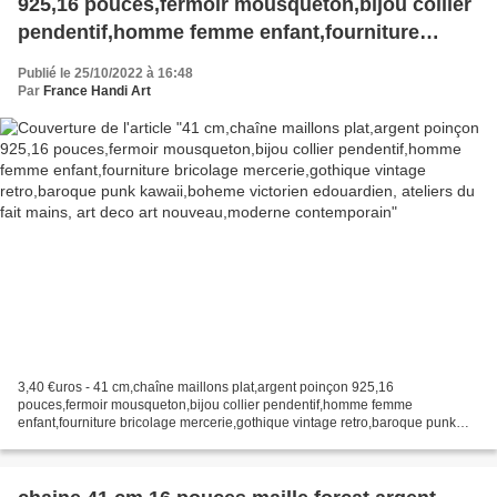
925,16 pouces,fermoir mousqueton,bijou collier
pendentif,homme femme enfant,fourniture
bricolage mercerie,gothique vintage
Publié le 25/10/2022 à 16:48
retro,baroque punk kawaii,boheme victorien
Par
France Handi Art
edouardien, ateliers du fait mains, art deco art
nouveau,moderne contemporain
3,40 €uros - 41 cm,chaîne maillons plat,argent poinçon 925,16
pouces,fermoir mousqueton,bijou collier pendentif,homme femme
enfant,fourniture bricolage mercerie,gothique vintage retro,baroque punk
kawaii,boheme victorien edouardien, ateliers du fait mains,...