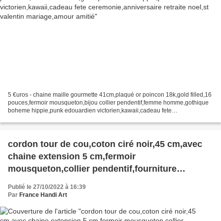
5 €uros - chaine maille gourmette 41cm,plaqué or poincon 18k,gold filled,16
pouces,fermoir mousqueton,bijou collier pendentif,femme homme,gothique
boheme hippie,punk edouardien victorien,kawaii,cadeau fete
ceremonie,anniversaire retraite noel,st valentin...
cordon tour de cou,coton ciré noir,45 cm,avec
chaine extension 5 cm,fermoir
mousqueton,collier pendentif,fourniture
bricolage mercerie,diy bijou accessoire
Publié le 27/10/2022 à 16:39
décoration,scrapbooking,gothique vintage
Par
France Handi Art
retro,baroque punk kawaii,boheme victorien
edouardien,ateliers du fait mains