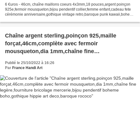
6 €uros - 46cm, chaîne maillons coeurs 4x3mm,18 pouces,argent poinçon
925e,fermoir mousqueton,bijou pendentif collier,femme enfant,cadeau fete
cérémonie anniversaire,gothique vintage retro,baroque punk kawaii,boheme
victorien edouardien,art deco art nouveau,avant...
Chaîne argent sterling,poinçon 925,maille
forçat,46cm,complète avec fermoir
mousqueton,dia 1mm,chaîne fine
legère,fourniture bricolage mercerie,bijou
Publié le 25/10/2022 à 16:26
pendentif boheme boho,gothique hippie art
Par
France Handi Art
deco,baroque rococo