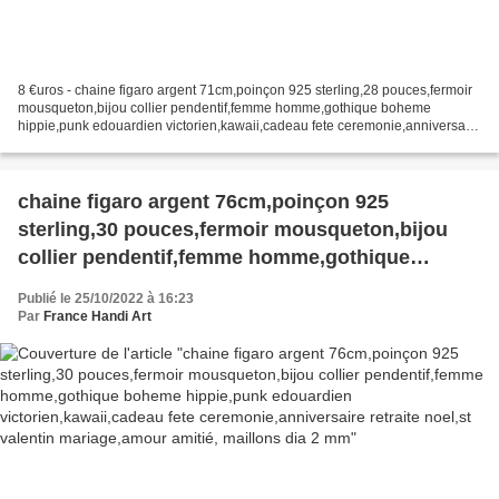
8 €uros - chaine figaro argent 71cm,poinçon 925 sterling,28 pouces,fermoir
mousqueton,bijou collier pendentif,femme homme,gothique boheme
hippie,punk edouardien victorien,kawaii,cadeau fete ceremonie,anniversaire
retraite noel,st valentin mariage,amour...
chaine figaro argent 76cm,poinçon 925
sterling,30 pouces,fermoir mousqueton,bijou
collier pendentif,femme homme,gothique
boheme hippie,punk edouardien
Publié le 25/10/2022 à 16:23
victorien,kawaii,cadeau fete
Par
France Handi Art
ceremonie,anniversaire retraite noel,st valentin
mariage,amour amitié, maillons dia 2 mm