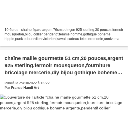
10 €uros - chaine figaro argent 76cm,poinçon 925 sterling,30 pouces,fermoir
mousqueton,bijou collier pendentif,femme homme,gothique boheme
hippie,punk edouardien victorien,kawaii,cadeau fete ceremonie,anniversaire
retraite noel,st valentin mariage,amour...
chaîne maille gourmette 51 cm,20 pouces,argent
925 sterling,fermoir mousqueton,fourniture
bricolage mercerie,diy bijou gothique boheme
argente,pendentif collier
Publié le 25/10/2022 à 16:22
Par
France Handi Art