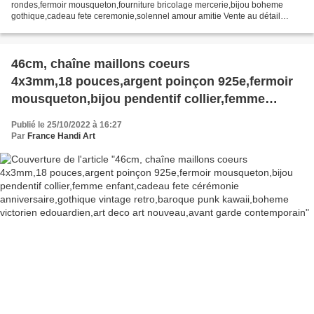
rondes,fermoir mousqueton,fourniture bricolage mercerie,bijou boheme
gothique,cadeau fete ceremonie,solennel amour amitie Vente au détail
reference fik304 Prix de vente unitaire : 5,00...
46cm, chaîne maillons coeurs
4x3mm,18 pouces,argent poinçon 925e,fermoir
mousqueton,bijou pendentif collier,femme
enfant,cadeau fete cérémonie
Publié le 25/10/2022 à 16:27
anniversaire,gothique vintage retro,baroque
Par
France Handi Art
punk kawaii,boheme victorien edouardien,art
deco art nouveau,avant garde contemporain