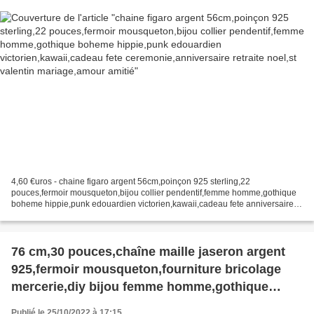
ceremonie,anniversaire retraite noel,st valentin
mariage,amour amitié
4,60 €uros - chaine figaro argent 56cm,poinçon 925 sterling,22
pouces,fermoir mousqueton,bijou collier pendentif,femme homme,gothique
boheme hippie,punk edouardien victorien,kawaii,cadeau fete anniversaire
noel, vous recevrez ce que vous voyez, la chaîne...
76 cm,30 pouces,chaîne maille jaseron argent
925,fermoir mousqueton,fourniture bricolage
mercerie,diy bijou femme homme,gothique
boho,pendentif collier,bohème contemporain
Publié le 25/10/2022 à 17:15