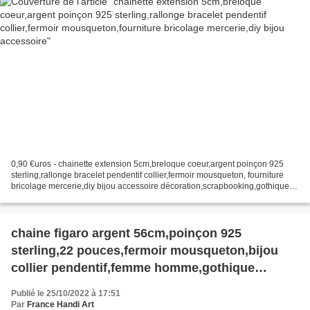
0,90 €uros - chainette extension 5cm,breloque coeur,argent poinçon 925
sterling,rallonge bracelet pendentif collier,fermoir mousqueton, fourniture
bricolage mercerie,diy bijou accessoire décoration,scrapbooking,gothique
vintage retro,baroque punk kawaii,boheme...
chaine figaro argent 56cm,poinçon 925
sterling,22 pouces,fermoir mousqueton,bijou
collier pendentif,femme homme,gothique
boheme hippie,punk edouardien
Publié le 25/10/2022 à 17:51
victorien,kawaii,cadeau fete
Par
France Handi Art