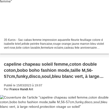
35 €uros - Sac cabas femme impression aquarelle fleurie feuillage colore d
isabelle krief,artiste peintre francaise,rouge orange jaune marron bleu violet
vert rose,toile coton lavable,fermeture eclaire,cadeau fete anniversaire
noel,accessoire sac mains,grand...
capeline chapeau soleil femme,coton double
coton,bobo boho fashion mode,taille M,56-
57cm,funky,disco,soul,bleu blanc vert, à large
rebord,protection visage uv soleil
Publié le 15/03/2023 à 19:07
Par
France Handi Art