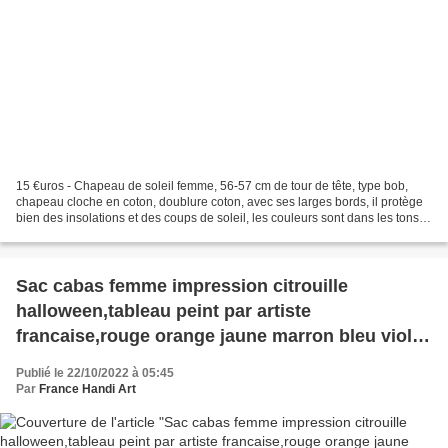
15 €uros - Chapeau de soleil femme, 56-57 cm de tour de tête, type bob,
chapeau cloche en coton, doublure coton, avec ses larges bords, il protège
bien des insolations et des coups de soleil, les couleurs sont dans les tons
bleu, vert, blanc, assez frais...
Sac cabas femme impression citrouille
halloween,tableau peint par artiste
francaise,rouge orange jaune marron bleu violet
noir,toile coton lavable,fermeture eclaire,cadeau
Publié le 22/10/2022 à 05:45
fete anniversaire noel,accessoire sac
Par
France Handi Art
mains,grand sac femme