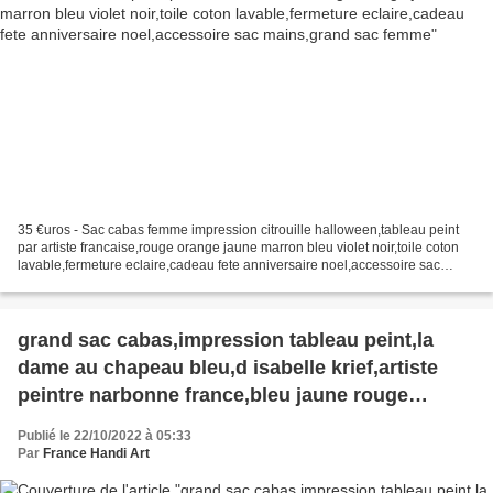
35 €uros - Sac cabas femme impression citrouille halloween,tableau peint
par artiste francaise,rouge orange jaune marron bleu violet noir,toile coton
lavable,fermeture eclaire,cadeau fete anniversaire noel,accessoire sac
mains,grand sac femme,art contemporain,...
grand sac cabas,impression tableau peint,la
dame au chapeau bleu,d isabelle krief,artiste
peintre narbonne france,bleu jaune rouge
rose,vert violet noir blanc,fermeture zip,100
Publié le 22/10/2022 à 05:33
pour 100 coton,cadeau femme fete
Par
France Handi Art
noel,anniversaire ,boheme gothique