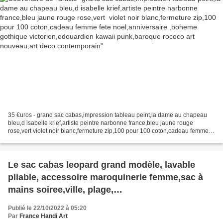
victorien,edouardien kawaii punk,baroque
rococo art nouveau,art deco contemporain
35 €uros - grand sac cabas,impression tableau peint,la dame au chapeau
bleu,d isabelle krief,artiste peintre narbonne france,bleu jaune rouge
rose,vert violet noir blanc,fermeture zip,100 pour 100 coton,cadeau femme
fete noel,anniversaire ,boheme gothique...
Le sac cabas leopard grand modèle, lavable
pliable, accessoire maroquinerie femme,sac à
mains soiree,ville, plage,
sorties,shopping,cadeau fete anniversaire
Publié le 22/10/2022 à 05:20
noel,fete des meres,marron noir jaune
Par
France Handi Art