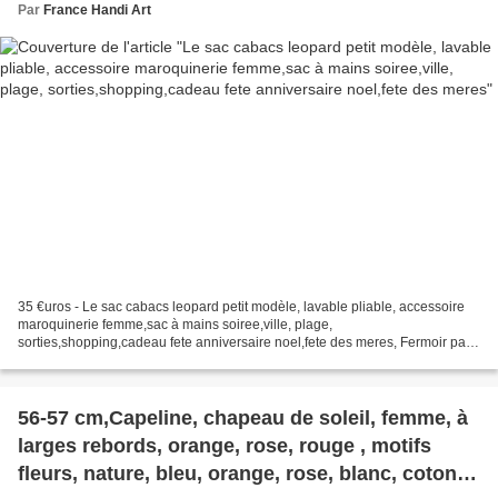
noel,fete des meres
Par
France Handi Art
35 €uros - Le sac cabacs leopard petit modèle, lavable pliable, accessoire
maroquinerie femme,sac à mains soiree,ville, plage,
sorties,shopping,cadeau fete anniversaire noel,fete des meres, Fermoir par
bouton pression et fermeture éclaire, sac femme leopard...
56-57 cm,Capeline, chapeau de soleil, femme, à
larges rebords, orange, rose, rouge , motifs
fleurs, nature, bleu, orange, rose, blanc, coton,