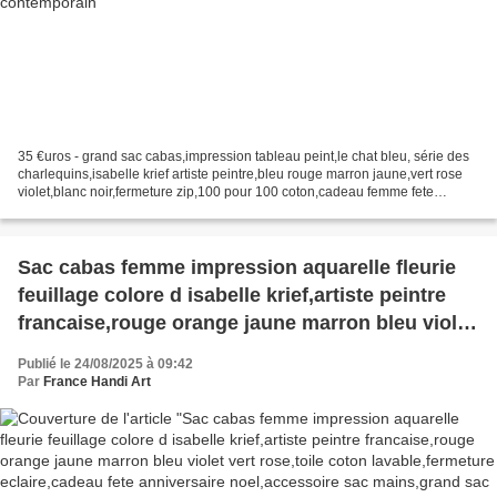
35 €uros - grand sac cabas,impression tableau peint,le chat bleu, série des
charlequins,isabelle krief artiste peintre,bleu rouge marron jaune,vert rose
violet,blanc noir,fermeture zip,100 pour 100 coton,cadeau femme fete
noel,anniversaire ,boheme gothique...
Sac cabas femme impression aquarelle fleurie
feuillage colore d isabelle krief,artiste peintre
francaise,rouge orange jaune marron bleu violet
vert rose,toile coton lavable,fermeture
Publié le 24/08/2025 à 09:42
eclaire,cadeau fete anniversaire noel,accessoire
Par
France Handi Art
sac mains,grand sac femme