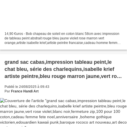
14,90 €uros - Bob chapeau de soleil en coton blanc 58cm avec impression
de tableau peint abstrait rouge bleu jaune violet rose marron vert
orange,artiste isabelle krief,artiste peintre francaise,cadeau homme femme
enfant, 58cm,coton,peint artiste francaise,chapeau...
grand sac cabas,impression tableau peint,le
chat bleu, série des charlequins,isabelle krief
artiste peintre,bleu rouge marron jaune,vert rose
violet,blanc noir,fermeture zip,100 pour 100
Publié le 24/08/2025 à 09:43
coton,cadeau femme fete noel,anniversaire
Par
France Handi Art
,boheme gothique victorien,edouardien kawaii
punk,baroque rococo art nouveau,art deco
contemporain