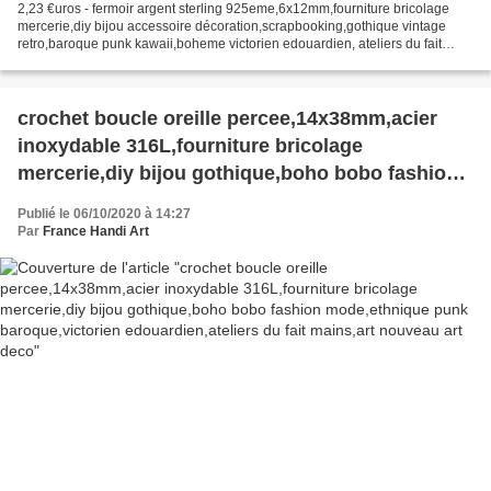
2,23 €uros - fermoir argent sterling 925eme,6x12mm,fourniture bricolage
mercerie,diy bijou accessoire décoration,scrapbooking,gothique vintage
retro,baroque punk kawaii,boheme victorien edouardien, ateliers du fait
mains, Vous recevrez ce que vous voyez...
crochet boucle oreille percee,14x38mm,acier
inoxydable 316L,fourniture bricolage
mercerie,diy bijou gothique,boho bobo fashion
mode,ethnique punk baroque,victorien
Publié le 06/10/2020 à 14:27
edouardien,ateliers du fait mains,art nouveau art
Par
France Handi Art
deco