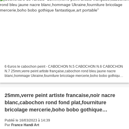
6 €uros le cabochon peint - CABOCHON N.5 CABOCHON N.6 CABOCHON
N.7 25mm,verre peint artiste française,cabochon rond bleu jaune nacre
blanc,hommage Ukraine,fourniture bricolage mercerie,boho bobo gothique
fantastique,art portable, Bonjour, j'ai voulu créer...
25mm,verre peint artiste francaise,noir nacre
blanc,cabochon rond fond plat,fourniture
bricolage mercerie,boho bobo gothique
abstrait,art portable,art audois,art
Publié le 16/03/2023 à 14:39
contemporain,abstrait fanstastique
Par
France Handi Art