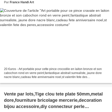
valentin fete des peres,accessoire costume
Par
France Handi Art
20 €uros - Art portable pour cette pince crocodile en laiton bronze et son
cabochon rond en verre peint,fantastique abstrait surrealiste, jaune dore
nacre blanc,cadeau fete anniversaire noel,st valentin fete des
peres,accessoire costume, accessoire cheveux,...
Vente par lots,Tige clou tete plate 50mm,metal
dore,fourniture bricolage mercerie,decoration
bijou accessoire,diy connecteur perle