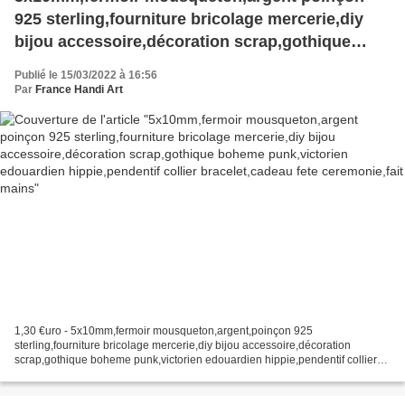
925 sterling,fourniture bricolage mercerie,diy
bijou accessoire,décoration scrap,gothique
boheme punk,victorien edouardien
Publié le 15/03/2022 à 16:56
hippie,pendentif collier bracelet,cadeau fete
Par
France Handi Art
ceremonie,fait mains
1,30 €uro - 5x10mm,fermoir mousqueton,argent,poinçon 925
sterling,fourniture bricolage mercerie,diy bijou accessoire,décoration
scrap,gothique boheme punk,victorien edouardien hippie,pendentif collier
bracelet,cadeau fete ceremonie,fait mains, Vous recevrez...