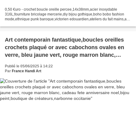
0,50 €uro - crochet boucle oreille percee,14x38mm,acier inoxydable
316L,fourniture bricolage mercerie,diy bijou gothique,boho bobo fashion
mode,ethnique punk baroque,victorien edouardien,ateliers du fait mains,art
nouveau art deco, dimensions : 14 mm...
Art contemporain fantastique,boucles oreilles
crochets plaqué or avec cabochons ovales en
verre, bleu jaune vert, rouge marron blanc,
cadeau fete anniversaire noel,bijou
Publié le 05/06/2025 à 14:22
peint,boutique de créateurs,narbonne occitanie
Par
France Handi Art