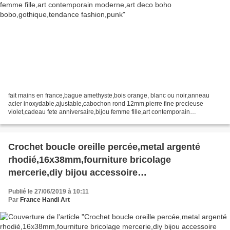
fait mains en france,bague amethyste,bois orange, blanc ou noir,anneau
acier inoxydable,ajustable,cabochon rond 12mm,pierre fine precieuse
violet,cadeau fete anniversaire,bijou femme fille,art contemporain
moderne,art deco boho bobo,gothique,tendance...
Crochet boucle oreille percée,metal argenté
rhodié,16x38mm,fourniture bricolage
mercerie,diy bijou accessoire
décoration,scrapbooking,gothique vintage
Publié le 27/06/2019 à 10:11
retro,baroque punk kawaii,boheme victorien
Par
France Handi Art
edouardien,ateliers du fait mains