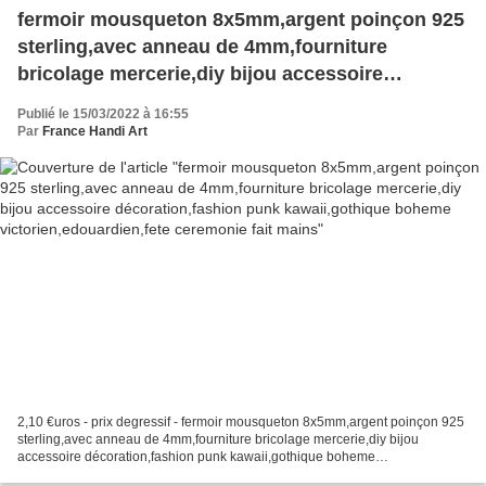
fermoir mousqueton 8x5mm,argent poinçon 925
sterling,avec anneau de 4mm,fourniture
bricolage mercerie,diy bijou accessoire
décoration,fashion punk kawaii,gothique
Publié le 15/03/2022 à 16:55
boheme victorien,edouardien,fete ceremonie fait
Par
France Handi Art
mains
2,10 €uros - prix degressif - fermoir mousqueton 8x5mm,argent poinçon 925
sterling,avec anneau de 4mm,fourniture bricolage mercerie,diy bijou
accessoire décoration,fashion punk kawaii,gothique boheme
victorien,edouardien,fete ceremonie fait mains, le...