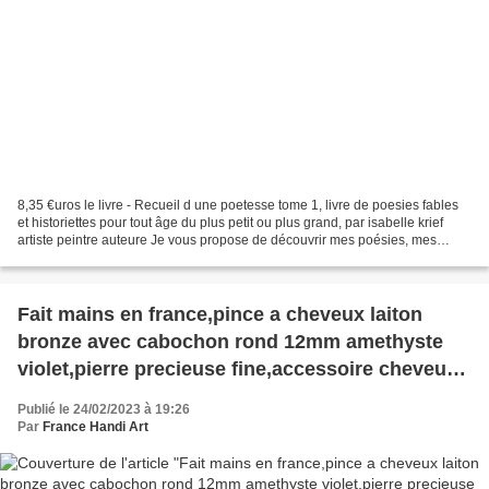
8,35 €uros le livre - Recueil d une poetesse tome 1, livre de poesies fables
et historiettes pour tout âge du plus petit ou plus grand, par isabelle krief
artiste peintre auteure Je vous propose de découvrir mes poésies, mes
fables, mes histoires tendres...
Fait mains en france,pince a cheveux laiton
bronze avec cabochon rond 12mm amethyste
violet,pierre precieuse fine,accessoire cheveux
chapeaux cravate,cadeau fete anniversaire
Publié le 24/02/2023 à 19:26
noel,lithothérapie énergie chakra,astrologie
Par
France Handi Art
vierge verseau sagittaire poissons capricorne