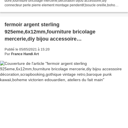
dore,fourniture bricolage mercerie,decoration bijou accessoire,diy
connecteur perle pierre element montage pendentif,boucle oreille,boho
bobo gothique ceremonie, vous recevrez ce que...
fermoir argent sterling
925eme,6x12mm,fourniture bricolage
mercerie,diy bijou accessoire
décoration,scrapbooking,gothique vintage
Publié le 05/05/2021 à 15:20
retro,baroque punk kawaii,boheme victorien
Par
France Handi Art
edouardien, ateliers du fait main