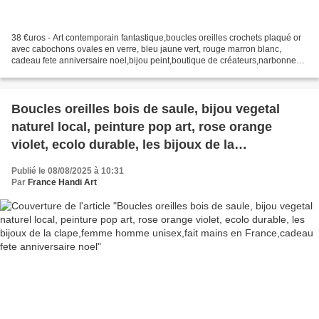
38 €uros - Art contemporain fantastique,boucles oreilles crochets plaqué or
avec cabochons ovales en verre, bleu jaune vert, rouge marron blanc,
cadeau fete anniversaire noel,bijou peint,boutique de créateurs,narbonne
occitanie, Pour oreilles percées,...
Boucles oreilles bois de saule, bijou vegetal
naturel local, peinture pop art, rose orange
violet, ecolo durable, les bijoux de la
clape,femme homme unisex,fait mains en
Publié le 08/08/2025 à 10:31
France,cadeau fete anniversaire noel
Par
France Handi Art