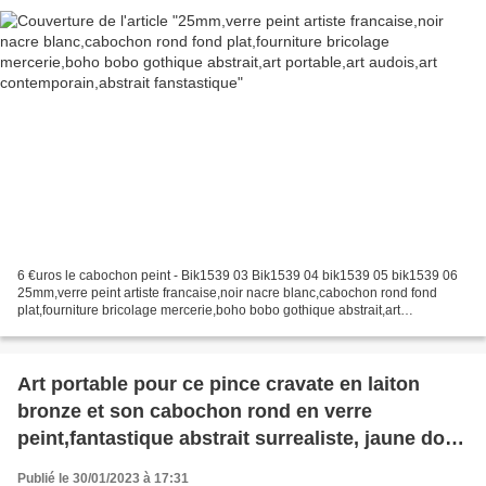
6 €uros le cabochon peint - Bik1539 03 Bik1539 04 bik1539 05 bik1539 06
25mm,verre peint artiste francaise,noir nacre blanc,cabochon rond fond
plat,fourniture bricolage mercerie,boho bobo gothique abstrait,art
portable,art audois,art contemporain,abstrait...
Art portable pour ce pince cravate en laiton
bronze et son cabochon rond en verre
peint,fantastique abstrait surrealiste, jaune dore
nacre blanc,cadeau fete anniversaire noel,st
Publié le 30/01/2023 à 17:31