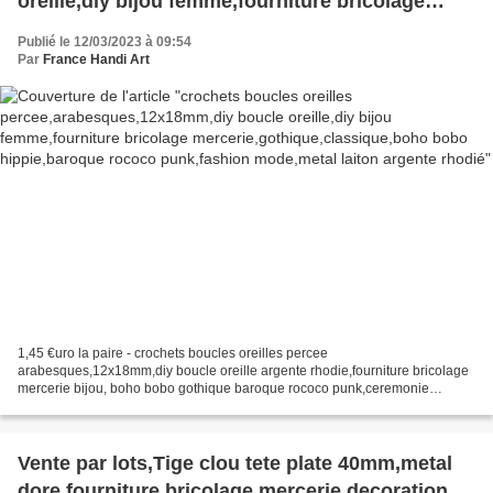
oreille,diy bijou femme,fourniture bricolage
mercerie,gothique,classique,boho bobo
Publié le 12/03/2023 à 09:54
hippie,baroque rococo punk,fashion mode,metal
Par
France Handi Art
laiton argente rhodié
1,45 €uro la paire - crochets boucles oreilles percee
arabesques,12x18mm,diy boucle oreille argente rhodie,fourniture bricolage
mercerie bijou, boho bobo gothique baroque rococo punk,ceremonie
mariage evenement, Vente par paires et lots , regardez bien...
Vente par lots,Tige clou tete plate 40mm,metal
dore,fourniture bricolage mercerie,decoration