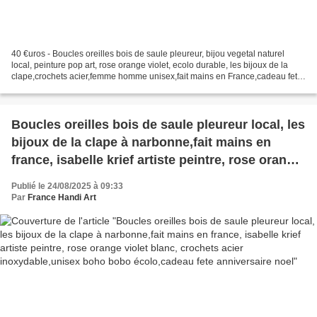
40 €uros - Boucles oreilles bois de saule pleureur, bijou vegetal naturel
local, peinture pop art, rose orange violet, ecolo durable, les bijoux de la
clape,crochets acier,femme homme unisex,fait mains en France,cadeau fete
anniversaire noel, rose orange...
Boucles oreilles bois de saule pleureur local, les
bijoux de la clape à narbonne,fait mains en
france, isabelle krief artiste peintre, rose orange
violet blanc, crochets acier inoxydable,unisex
Publié le 24/08/2025 à 09:33
boho bobo écolo,cadeau fete anniversaire noel
Par
France Handi Art