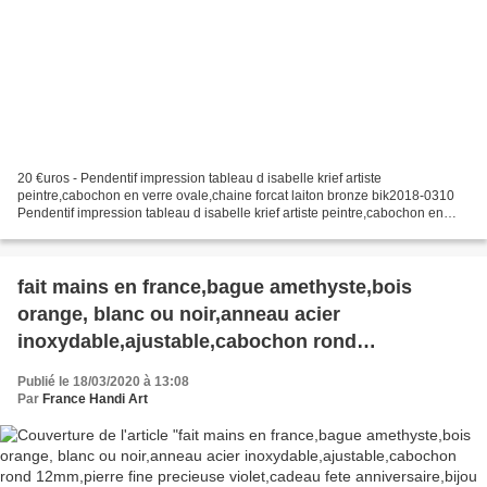
20 €uros - Pendentif impression tableau d isabelle krief artiste
peintre,cabochon en verre ovale,chaine forcat laiton bronze bik2018-0310
Pendentif impression tableau d isabelle krief artiste peintre,cabochon en
verre ovale,chaîne forçat laiton bronze,...
fait mains en france,bague amethyste,bois
orange, blanc ou noir,anneau acier
inoxydable,ajustable,cabochon rond
12mm,pierre fine precieuse violet,cadeau fete
Publié le 18/03/2020 à 13:08
anniversaire,bijou femme fille,art contemporain
Par
France Handi Art
moderne,art deco boho bobo,gothique,tendance
fashion,punk