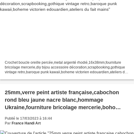
Crochet boucle oreille percée,metal argenté rhodié,16x38mm,fourniture
bricolage mercerie,diy bijou accessoire décoration,scrapbooking,gothique
vintage retro,baroque punk kawaii,boheme victorien edouardien,ateliers du
fait mains, Vous recevrez ce que vous...
25mm,verre peint artiste française,cabochon
rond bleu jaune nacre blanc,hommage
Ukraine,fourniture bricolage mercerie,boho
bobo gothique fantastique,art portable
Publié le 17/03/2023 à 16:44
Par
France Handi Art