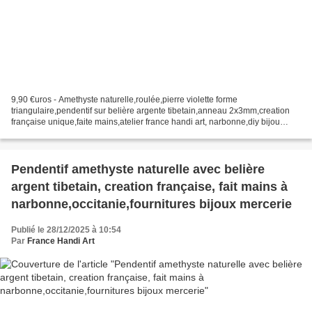
9,90 €uros - Amethyste naturelle,roulée,pierre violette forme
triangulaire,pendentif sur belière argente tibetain,anneau 2x3mm,creation
française unique,faite mains,atelier france handi art, narbonne,diy bijou
femme,bijou homme,gothique,bohème,hyppie,cadeau,fetes,fourniture...
Pendentif amethyste naturelle avec belière
argent tibetain, creation française, fait mains à
narbonne,occitanie,fournitures bijoux mercerie
Publié le 28/12/2025 à 10:54
Par
France Handi Art