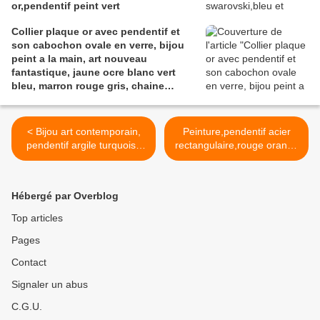
or,pendentif peint vert
Collier plaque or avec pendentif et
son cabochon ovale en verre, bijou
peint a la main, art nouveau
fantastique, jaune ocre blanc vert
bleu, marron rouge gris, chaine
boules 46 cm
< Bijou art contemporain,
Peinture,pendentif acier
pendentif argile turquoise
rectangulaire,rouge orange
bleue pierre precieuse,
marron dore,cadeau fete
peinture et plaqué or 18
anniversaire noel,fait mains
carats,cadeau fete
en france,boutique de
Hébergé par Overblog
anniversaire noel,fait mains
createurs,bijou art
en france, astro vierge
unique,cadeau fete
Top articles
poissons,narbonne
anniversaire noel, >
Pages
occitanie
Contact
Signaler un abus
C.G.U.