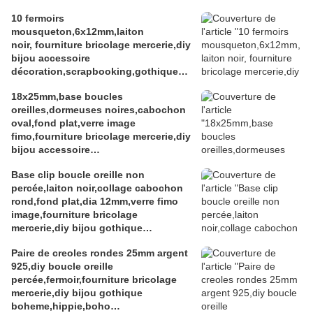
10 fermoirs
mousqueton,6x12mm,laiton
noir, fourniture bricolage mercerie,diy
bijou accessoire
décoration,scrapbooking,gothique
vintage retro,baroque punk
18x25mm,base boucles
kawaii,boheme victorien
oreilles,dormeuses noires,cabochon
edouardien,ateliers du fait mains
oval,fond plat,verre image
fimo,fourniture bricolage mercerie,diy
bijou accessoire
décoration,scrapbooking,gothique
Base clip boucle oreille non
vintage retro,baroque punk
percée,laiton noir,collage cabochon
kawaii,boheme victorien
rond,fond plat,dia 12mm,verre fimo
edouardien,ateliers du fait mains,art
image,fourniture bricolage
deco art nouveau
mercerie,diy bijou gothique
edouardien,boheme fashion
Paire de creoles rondes 25mm argent
victorien,fait mains
925,diy boucle oreille
percée,fermoir,fourniture bricolage
mercerie,diy bijou gothique
boheme,hippie,boho