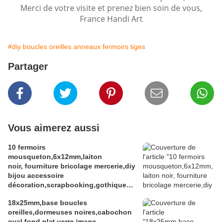
Merci de votre visite et prenez bien soin de vous,
France Handi Art
#diy boucles oreilles anneaux fermoirs tiges
Partager
Vous aimerez aussi
10 fermoirs
mousqueton,6x12mm,laiton
noir, fourniture bricolage mercerie,diy
bijou accessoire
décoration,scrapbooking,gothique
vintage retro,baroque punk
18x25mm,base boucles
kawaii,boheme victorien
oreilles,dormeuses noires,cabochon
edouardien,ateliers du fait mains
oval,fond plat,verre image