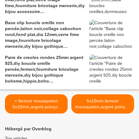
fimo,fourniture bricolage mercerie,diy
bijou accessoire
décoration,scrapbooking,gothique
Base clip boucle oreille non
vintage retro,baroque punk
percée,laiton noir,collage cabochon
kawaii,boheme victorien
rond,fond plat,dia 12mm,verre fimo
edouardien,ateliers du fait mains,art
image,fourniture bricolage
deco art nouveau
mercerie,diy bijou gothique
edouardien,boheme fashion
Paire de creoles rondes 25mm argent
victorien,fait mains
925,diy boucle oreille
percée,fermoir,fourniture bricolage
mercerie,diy bijou gothique
boheme,hippie,boho
bobo,punk,baroque
rococo,ceremonie mariage evenement
< fermoir mousqueton
5x10mm,fermoir
5x10mm,argent poinçon
mousqueton,argent poinçon
925 sterling,avec anneau
925 sterling,fourniture
de 4mm,médaillon
bricolage mercerie,diy bijou
4x5mm,fourniture bricolage
accessoire,décoration
Hébergé par Overblog
mercerie,diy bijou
scrap,gothique boheme
accessoire
punk,victorien edouardien
Top articles