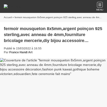
MENU
Accueil
» fermoir mousqueton 8x5mm,argent poinçon 925 sterling,avec anneau de 4mm,fourniture bricolage mercerie,diy bijou accessoire décoration,fashion punk kawaii,gothique boheme victorien,edouardien,fete ceremonie fait mains
fermoir mousqueton 8x5mm,argent poinçon 925
sterling,avec anneau de 4mm,fourniture
bricolage mercerie,diy bijou accessoire
décoration,fashion punk kawaii,gothique
Publié le 15/03/2022 à 16:55
boheme victorien,edouardien,fete ceremonie fait
Par
France Handi Art
mains